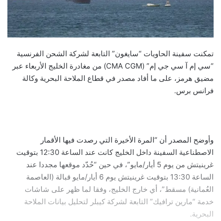
تمكنت سفينة الحاويات “سايغون” التابعة لشركة الشحن الفرنسية
“سي إم آ سي جي إم” (CMA CGM) من مغادرة الخليج الأربعاء عبر
مضيق هرمز، على ما أفاد مصدر في قطاع الملاحة البحرية وكالة
فرانس برس.
وأوضح المصدر أن “المرة الأخيرة التي رصدت فيها الأقمار
الاصطناعية السفينة داخل الخليج كانت عند الساعة 12:30 بتوقيت
غرينيتش من يوم 5 أيار/مايو”، في حين “حُدّد موقعها مجددا عند
الساعة 13:30 بتوقيت غرينيتش يوم 6 أيار/مايو قبالة (العاصمة
العُمانية) مسقط”، أي خارج الخليج، وفقا لما ظهر على شاشات
خدمة “مارين ترافيك” التابعة لشركة كيبلر لتحليل بيانات الملاحة
البحرية.