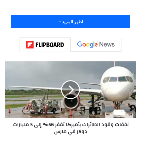
اظهر المزيد
وشرح المصدر أن السفينة التي كانت عالقة في مياه الخليج منذ بداية
الحرب الأميركية الإسرائيلية على إيران “أغلقت جهاز الإرسال
والاستقبال العامل بنظام التعريف الآلي AIS” الذي يبث موقع
السفينة، “واختفت عن الشاشات لمدة 24 ساعة”، وفق وكالة
“فرانس برس”.
ن
ف
ق
ا
ت
و
ق
و
د
نفقات وقود الطائرات بأميركا تقفز 56% إلى 5 مليارات
ا
دولار في مارس
ل
ط