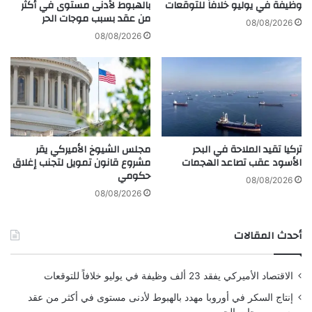
ى
وظيفة في يوليو خلافاً للتوقعات
بالهبوط لأدنى مستوى في أكثر
ر
من عقد بسبب موجات الحر
5
ن
08/08/2026
م
س
08/08/2026
ل
ا
ي
ب
ا
و
ر
ت
ا
ي
ت
ر
د
ة
تركيا تقيد الملاحة في البحر
مجلس الشيوخ الأميركي يقر
و
أ
الأسود عقب تصاعد الهجمات
مشروع قانون تمويل لتجنب إغلاق
ل
ق
حكومي
ا
و
08/08/2026
ر
ى
08/08/2026
ف
م
ي
ن
أحدث المقالات
م
ا
ا
ل
ر
م
الاقتصاد الأميركي يفقد 23 ألف وظيفة في يوليو خلافاً للتوقعات
س
ت
و
إنتاج السكر في أوروبا مهدد بالهبوط لأدنى مستوى في أكثر من عقد
ق
بسبب موجات الحر