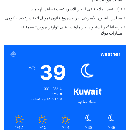
ع
تركيا تقيد الملاحة في البحر الأسود عقب تصاعد الهجمات
مجلس الشيوخ الأميركي يقر مشروع قانون تمويل لتجنب إغلاق حكومي
بريطانيا تُقر استحواذ “باراماونت” على “وارنر بروس” بقيمة 110
مليارات دولار
Weather
39
℃
Kuwait
39º - 36º
27%
5.17 كيلومتر/ساعة
سماء صافية
42
45
44
39
39
℃
℃
℃
℃
℃