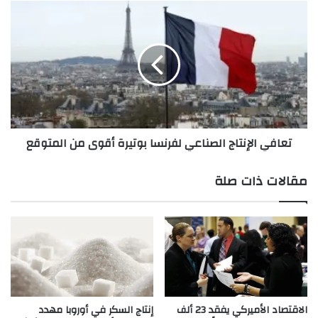
ا
ت
ئ
ع
ر
ا
ا
ف
ت
ي
ب
ا
أ
ل
م
إ
ي
ن
تعافي الإنتاج الصناعي لفرنسا بوتيرة أقوى من المتوقع
ر
ت
ك
ا
ا
ج
مقالات ذات صلة
ت
ا
ق
ل
ف
ص
ز
ن
5
ا
6
ع
%
ي
إ
ل
ل
ف
الاقتصاد الأميركي يفقد 23 ألف
إنتاج السكر في أوروبا مهدد