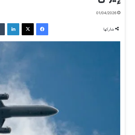
01/04/2026
فيسبوك
‫X
لينكدإن
شاركها