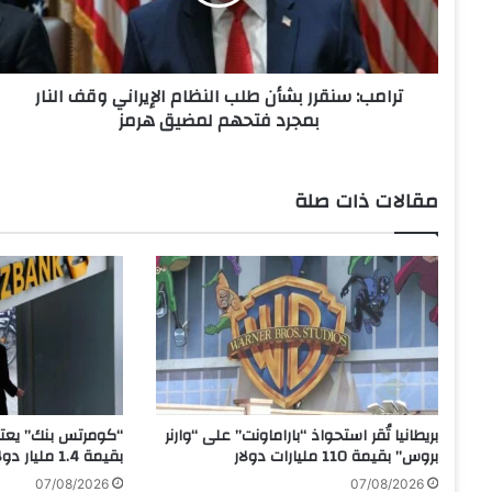
:
س
ن
ق
ترامب: سنقرر بشأن طلب النظام الإيراني وقف النار
ر
بمجرد فتحهم لمضيق هرمز
ر
ب
ش
أ
مقالات ذات صلة
ن
ط
ل
ب
ا
ل
ن
ظ
ا
م
بريطانيا تُقر استحواذ “باراماونت” على “وارنر
“كومرتس بنك” يعتز
ا
بروس” بقيمة 110 مليارات دولار
بقيمة 1.4 مليار دولار
ل
07/08/2026
07/08/2026
إ