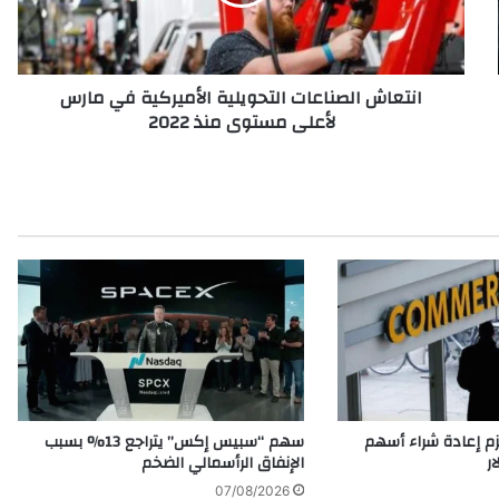
ش
ا
ل
ص
انتعاش الصناعات التحويلية الأميركية في مارس
ن
لأعلى مستوى منذ 2022
ا
ع
ا
ت
ا
ل
ت
ح
و
ي
ل
ي
ة
ا
م إعادة شراء أسهم
سهم “سبيس إكس” يتراجع 13% بسبب
ل
الإنفاق الرأسمالي الضخم
أ
07/08/2026
م