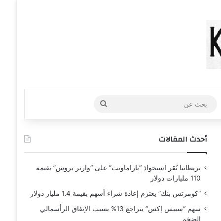
عشوائي
افة عمود جانبي
بحث
عن
أحدث المقالات
بريطانيا تُقر استحواذ “باراماونت” على “وارنر بروس” بقيمة
110 مليارات دولار
“كومرتس بنك” يعتزم إعادة شراء أسهم بقيمة 1.4 مليار دولار
سهم “سبيس إكس” يتراجع 13% بسبب الإنفاق الرأسمالي
الضخم