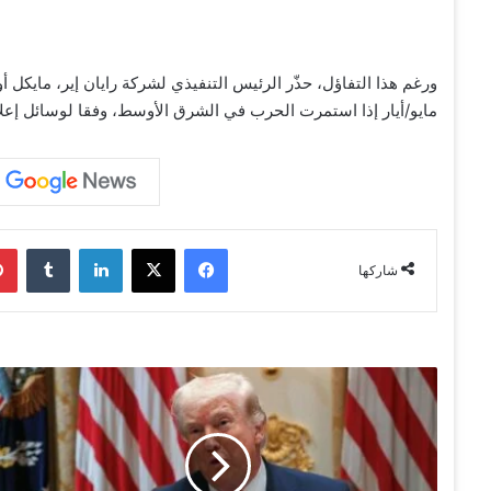
ورغم هذا التفاؤل، حذّر الرئيس التنفيذي لشركة رايان إير، مايك
مايو/أيار إذا استمرت الحرب في الشرق الأوسط، وفقا لوسائل إعلام
فيسبوك
‫X
لينكدإن
‏Tumblr
شاركها
ت
ر
ا
م
ب