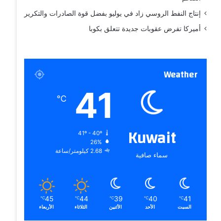
إنتاج النفط الروسي زاد في يوليو بفضل قوة الصادرات والتكرير
أميركا تفرض عقوبات جديدة تتعلق بكوبا
Weather
41
℃
Kuwait
41º - 40º
26%
2.68 كيلومتر/ساعة
سماء صافية
45
44
39
40
41
℃
℃
℃
℃
℃
السبت
الأحد
الأثنين
الثلاثاء
الأربعاء