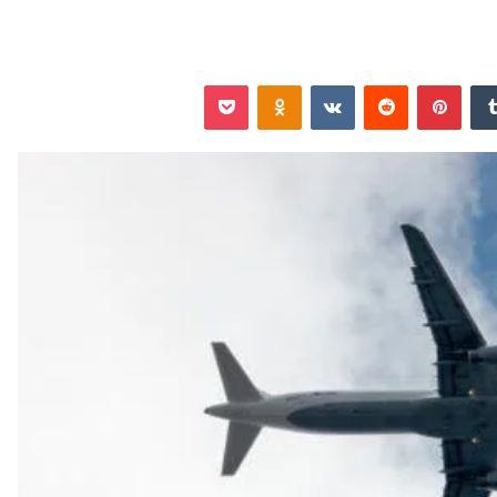
‏Tumblr
بينتيريست
‏Reddit
‏VKontakte
Odnoklassniki
‫Pocket