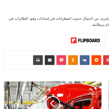
ل أوليري، من احتمال حدوث اضطرابات في إمدادات وقود الطائرات في
 بريطانية.
بينتيريست
‏Reddit
‏VKontakte
Odnoklassniki
‫Pocket
مشاركة عبر البريد
طباعة
ا
ن
ت
ع
ا