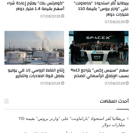
ا
ن
بريطانيا تُقر استحواذ “باراماونت”
“كومرتس بنك” يعتزم إعادة شراء
ا
ا
على “وارنر بروس” بقيمة 110
أسهم بقيمة 1.4 مليار دولار
ل
مليارات دولار
ن
07/08/2026
ر
خ
07/08/2026
ا
ف
ئ
ا
ع
ض
ة
إ
ل
ن
ا
ت
ت
ا
سهم “سبيس إكس” يتراجع 13%
إنتاج النفط الروسي زاد في يوليو
ض
ج
بسبب الإنفاق الرأسمالي الضخم
بفضل قوة الصادرات والتكرير
م
ا
ن
ل
07/08/2026
07/08/2026
ا
ش
ل
ر
أحدث المقالات
ن
ق
ج
ا
ا
ل
بريطانيا تُقر استحواذ “باراماونت” على “وارنر بروس” بقيمة 110
ح
أ
مليارات دولار
ا
و
ل
س