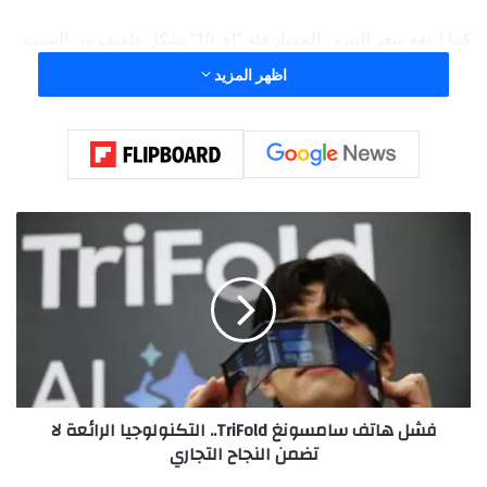
كما ارتفع سعر البنزين الممتاز فئة “إي 10” بشكل طفيف من السبت
إلى أمس الأحد بمقدار 0.2 سنت ليصل إلى 2.085 يورو، ومع ذلك، لا
اظهر المزيد
يزال السعر بعيداً عن مستواه القياسي في مارس 2022 بنحو 12
سنتاً، وفقاً لوكالة الأنباء الألمانية “د ب أ”.
ف
ش
ل
ه
ا
ت
ف
س
ا
فشل هاتف سامسونغ TriFold.. التكنولوجيا الرائعة لا
م
تضمن النجاح التجاري
س
و