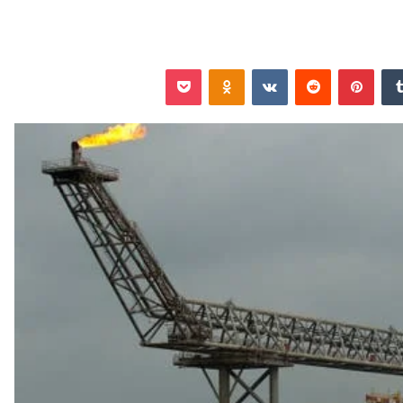
‏Tumblr
بينتيريست
‏Reddit
‏VKontakte
Odnoklassniki
‫Pocket