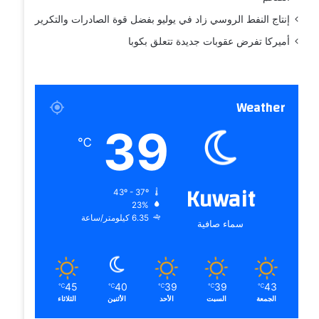
إنتاج النفط الروسي زاد في يوليو بفضل قوة الصادرات والتكرير
أميركا تفرض عقوبات جديدة تتعلق بكوبا
Weather
39
℃
Kuwait
43º - 37º
23%
6.35 كيلومتر/ساعة
سماء صافية
45
40
39
39
43
℃
℃
℃
℃
℃
الجمعة
السبت
الأحد
الأثنين
الثلاثاء