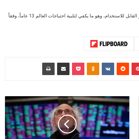
وتقدر الاحتياطات التي يحويها بنحو 51 تريليون متر مكعب من الغاز القابل للاستخدام، وهو ما يكفي لتلبية احتياجات العالم 13 عاماً، وفقاً
بينتيريست
‏Reddit
‏VKontakte
Odnoklassniki
‫Pocket
مشاركة عبر البريد
طباعة
و
و
ل
س
ت
ر
ي