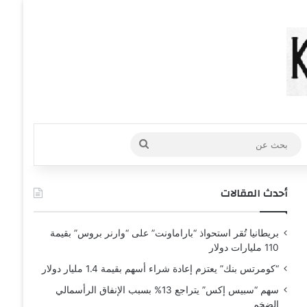
عشوائي
افة عمود جانبي
بحث
عن
أحدث المقالات
بريطانيا تُقر استحواذ “باراماونت” على “وارنر بروس” بقيمة
110 مليارات دولار
“كومرتس بنك” يعتزم إعادة شراء أسهم بقيمة 1.4 مليار دولار
سهم “سبيس إكس” يتراجع 13% بسبب الإنفاق الرأسمالي
الضخم