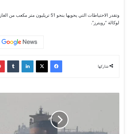
لوكالة “رويترز”.
فيسبوك
‫X
لينكدإن
‏Tumblr
شاركها
ن
ا
ق
ل
ت
ا
غ