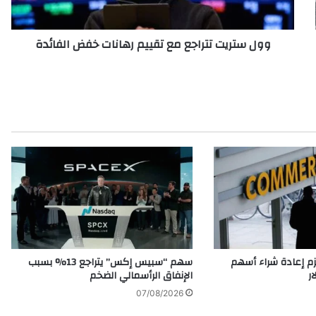
ت
ت
وول ستريت تتراجع مع تقييم رهانات خفض الفائدة
ت
ر
ا
ج
ع
م
ع
ت
ق
ي
ي
م
ر
ه
ا
م إعادة شراء أسهم
سهم “سبيس إكس” يتراجع 13% بسبب
ن
الإنفاق الرأسمالي الضخم
ا
07/08/2026
ت
خ