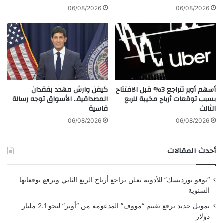
ش
ط
06/08/2026
06/08/2026
ا
ن
ل
ا
ص
ع
ي
ي
ن
ك
ي
ل
ش
أسهم أوبر تتراجع 3% قبل الافتتاح
كيفن وارش مهدد بفقدان
ي
بسبب توقعات أرباح مخيبة للربع
المصداقية.. الأسواق توجه رسالة
ء
الثالث
قاسية
س
ي
06/08/2026
06/08/2026
ص
ب
أحدث المقالات
ح
ش
ب
“نوفو نورديسك” للأدوية تعلن تراجع أرباح الربع الثاني وترفع توقعاتها
ه
السنوية
م
ج
تمويل جديد يرفع تقييم “مووف” المدعومة من “أوبر” لنحو 2.1 مليار
ا
دولار