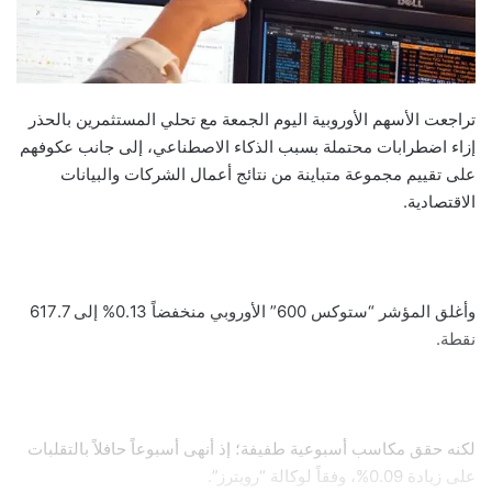
تراجعت الأسهم الأوروبية اليوم الجمعة مع تحلي المستثمرين بالحذر
إزاء اضطرابات محتملة بسبب الذكاء الاصطناعي، إلى جانب عكوفهم
على تقييم مجموعة متباينة من نتائج أعمال الشركات والبيانات
الاقتصادية.
وأغلق المؤشر “ستوكس 600” الأوروبي منخفضاً 0.13% إلى 617.7
نقطة.
لكنه حقق مكاسب أسبوعية طفيفة؛ إذ أنهى أسبوعاً حافلاً بالتقلبات
على زيادة 0.09%، وفقاً لوكالة “رويترز”.