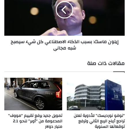
ة
و
م
ن
ح
م
د
ا
ث
س
ة
ك
إيلون ماسك: بسبب الذكاء الاصطناعي كل شيء سيصبح
ل
:
شبه مجاني
ش
ب
ر
س
ك
ب
مقالات ذات صلة
ا
ب
ت
ا
ت
ل
س
ذ
ا
ك
ع
ا
د
ء
ا
ا
ل
ل
“نوفو نورديسك” للأدوية تعلن
تمويل جديد يرفع تقييم “مووف”
ج
ا
تراجع أرباح الربع الثاني وترفع
المدعومة من “أوبر” لنحو 2.1
توقعاتها السنوية
مليار دولار
ي
ص