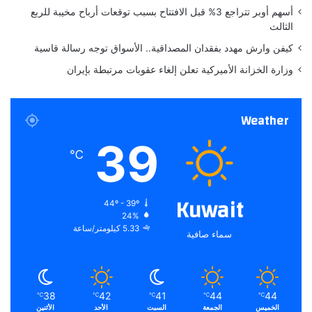
ن
أسهم أوبر تتراجع 3% قبل الافتتاح بسبب توقعات أرباح مخيبة للربع
ي
الثالث
كيفن وارش مهدد بفقدان المصداقية.. الأسواق توجه رسالة قاسية
وزارة الخزانة الأميركية تعلن إلغاء عقوبات مرتبطة بإيران
Weather
39
℃
Kuwait
44º - 39º
24%
5.33 كيلومتر/ساعة
سماء صافية
38
42
41
44
44
℃
℃
℃
℃
℃
الخميس
الجمعة
السبت
الأحد
الأثنين