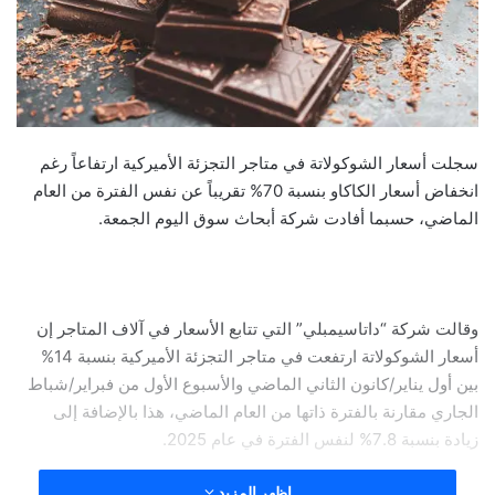
سجلت أسعار الشوكولاتة في متاجر التجزئة الأميركية ارتفاعاً رغم
انخفاض أسعار الكاكاو بنسبة 70% تقريباً عن نفس الفترة من العام
الماضي، حسبما أفادت شركة أبحاث سوق اليوم الجمعة.
وقالت شركة “داتاسيمبلي” التي تتابع الأسعار في آلاف المتاجر إن
أسعار الشوكولاتة ارتفعت في متاجر التجزئة الأميركية بنسبة 14%
بين أول يناير/كانون الثاني الماضي والأسبوع الأول من فبراير/شباط
الجاري مقارنة بالفترة ذاتها من العام الماضي، هذا بالإضافة إلى
زيادة بنسبة 7.8% لنفس الفترة في عام 2025.
اظهر المزيد