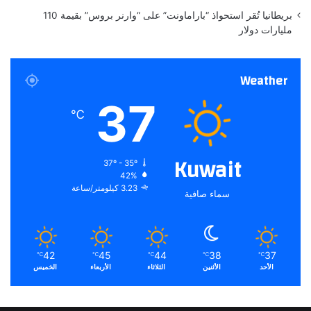
بريطانيا تُقر استحواذ “باراماونت” على “وارنر بروس” بقيمة 110
مليارات دولار
Weather
37
℃
Kuwait
37º - 35º
42%
3.23 كيلومتر/ساعة
سماء صافية
42
45
44
38
37
℃
℃
℃
℃
℃
الأحد
الأثنين
الثلاثاء
الأربعاء
الخميس