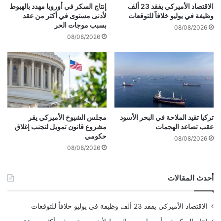
و
ا
الاقتصاد الأميركي يفقد 23 ألف
إنتاج السكر في أوروبا مهدد بالهبوط
ا
ل
وظيفة في يوليو خلافاً للتوقعات
لأدنى مستوى في أكثر من عقد
ق
س
بسبب موجات الحر
08/08/2026
ع
ن
08/08/2026
ا
و
ل
ي
ت
ة
و
1
ا
2
ص
%
ل
.
تركيا تقيد الملاحة في البحر الأسود
مجلس الشيوخ الأميركي يقر
.
عقب تصاعد الهجمات
مشروع قانون تمويل لتجنب إغلاق
حكومي
ف
08/08/2026
م
08/08/2026
ا
ق
أحدث المقالات
ص
ت
ه
الاقتصاد الأميركي يفقد 23 ألف وظيفة في يوليو خلافاً للتوقعات
ا
؟