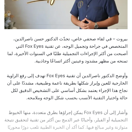
بيروت – في لقاء صحفي خاص، تحدّث الدكتور حسن ناصرالدين،
المتخصص في جراحة وتجميل الوجه، عن تقنية Fox Eyes التي
أصبحت من أكثر الإجراءات التجميلية طلبًا في السنوات الأخيرة، لما
تمنحه من مظهر مشدود وعينين أكثر اتساعًا وجاذبية.
وأوضح الدكتور ناصرالدين أن تقنية Fox Eyes تهدف إلى رفع الزاوية
الخارجية للعين وإبراز شكلها بطريقة ناعمة وطبيعية، مشددًا على أن
نجاح هذا الإجراء يعتمد بشكل أساسي على التشخيص الدقيق لكل
حالة واختيار التقنية الأنسب بحسب شكل الوجه وملامحه.
وأشار إلى أن Fox Eyes يمكن إجراؤها بطرق متعددة، منها الخيوط
التجميلية أو الفيلر، وأحيانًا عبر الدمج بين أكثر من تقنية لتحقيق نتيجة
متوازنة وغير مبالغ فيها. كما أكد أن الخبرة الطبية تلعب دورًا محوريًا