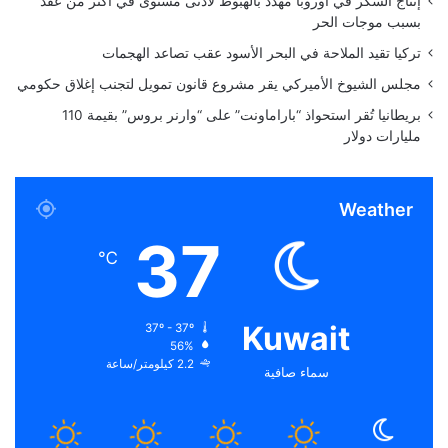
إنتاج السكر في أوروبا مهدد بالهبوط لأدنى مستوى في أكثر من عقد
بسبب موجات الحر
تركيا تقيد الملاحة في البحر الأسود عقب تصاعد الهجمات
مجلس الشيوخ الأميركي يقر مشروع قانون تمويل لتجنب إغلاق حكومي
بريطانيا تُقر استحواذ “باراماونت” على “وارنر بروس” بقيمة 110
مليارات دولار
Weather
37
℃
Kuwait
37º - 37º
56%
2.2 كيلومتر/ساعة
سماء صافية