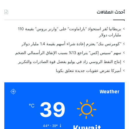
م
ن
أحدث المقالات
ذ
4
أ
بريطانيا تُقر استحواذ “باراماونت” على “وارنر بروس” بقيمة 110
ع
مليارات دولار
و
ا
“كومرتس بنك” يعتزم إعادة شراء أسهم بقيمة 1.4 مليار دولار
م
سهم “سبيس إكس” يتراجع 13% بسبب الإنفاق الرأسمالي الضخم
إنتاج النفط الروسي زاد في يوليو بفضل قوة الصادرات والتكرير
أميركا تفرض عقوبات جديدة تتعلق بكوبا
Weather
39
℃
Kuwait
44º - 39º