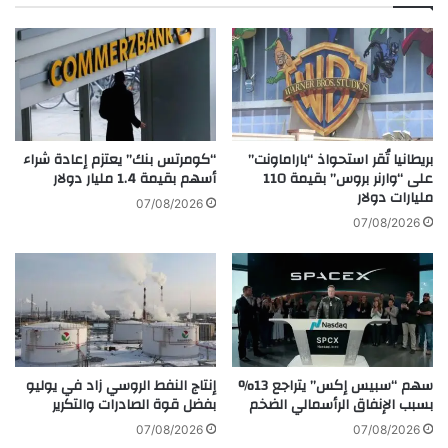
ي
ب
ع
ا
ا
ن
ل
ي
م
ي
ع
ن
ا
ع
د
ل
بريطانيا تُقر استحواذ “باراماونت”
“كومرتس بنك” يعتزم إعادة شراء
ن
على “وارنر بروس” بقيمة 110
أسهم بقيمة 1.4 مليار دولار
ى
مليارات دولار
ا
ط
07/08/2026
ل
و
07/08/2026
ن
ك
ف
ي
ي
و
س
ل
ة
أ
و
ل
سهم “سبيس إكس” يتراجع 13%
إنتاج النفط الروسي زاد في يوليو
م
بسبب الإنفاق الرأسمالي الضخم
بفضل قوة الصادرات والتكرير
ر
ة
07/08/2026
07/08/2026