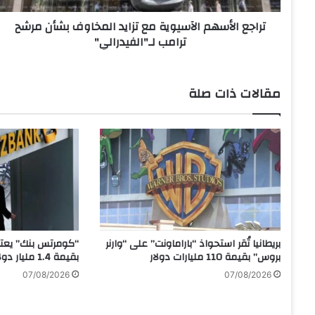
س
تراجع الأسهم الآسيوية مع تزايد المخاوف بشأن مرشح
ه
ترامب لـ"الفيدرالي"
م
ا
ل
آ
مقالات ذات صلة
س
ي
و
ي
ة
م
ع
ت
ز
ا
بريطانيا تُقر استحواذ “باراماونت” على “وارنر
“كومرتس بنك” يعتز
ي
بروس” بقيمة 110 مليارات دولار
بقيمة 1.4 مليار دولار
د
07/08/2026
07/08/2026
ا
ل
م