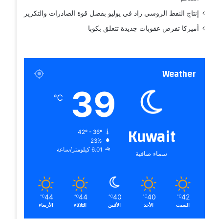
إنتاج النفط الروسي زاد في يوليو بفضل قوة الصادرات والتكرير
أميركا تفرض عقوبات جديدة تتعلق بكوبا
Weather
39
℃
Kuwait
42º - 36º
23%
6.01 كيلومتر/ساعة
سماء صافية
44
44
40
40
42
℃
℃
℃
℃
℃
السبت
الأحد
الأثنين
الثلاثاء
الأربعاء