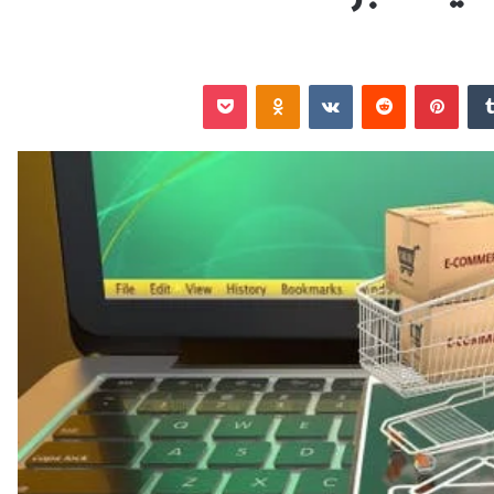
‏Tumblr
بينتيريست
‏Reddit
‏VKontakte
Odnoklassniki
‫Pocket