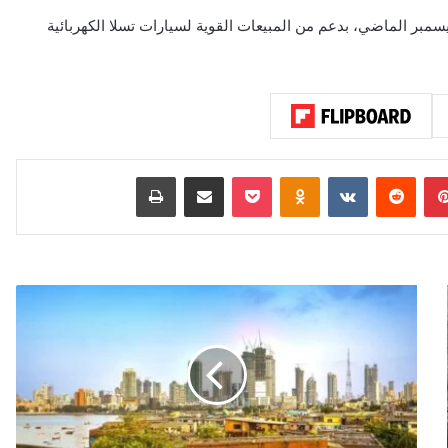
ات وملحقاتها بنسبة 66.4% سنوياً في ديسمبر الماضي، بدعم من المبيعات القوية لسيارات تسلا الكهربائية
بينتيريست
‏Reddit
‏VKontakte
Odnoklassniki
‫Pocket
مشاركة عبر البريد
طباعة
ا
ل
ه
ن
د
ت
ت
ج