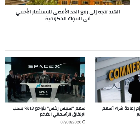
ه
الهند تتجه إلى رفع الحد الأقصى للاستثمار الأجنبي
إ
في البنوك الحكومية
ل
ى
ر
ف
ع
ا
ل
ح
د
ا
ل
أ
ق
ص
م إعادة شراء أسهم
سهم “سبيس إكس” يتراجع 13% بسبب
ى
الإنفاق الرأسمالي الضخم
ل
07/08/2026
ل
ا
س