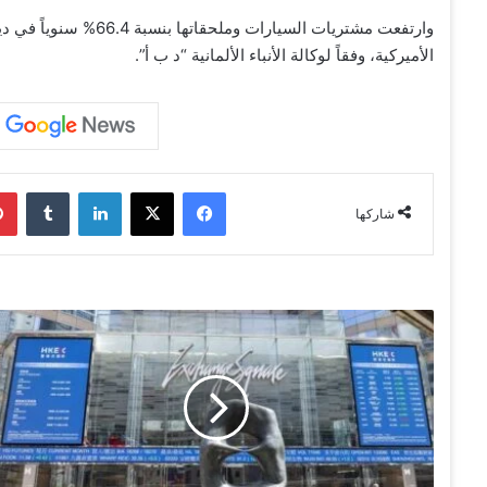
وارتفعت مشتريات السيار
الأميركية، وفقاً لوكالة الأنباء الألمانية “د ب أ”.
فيسبوك
‫X
لينكدإن
‏Tumblr
شاركها
ت
ر
ا
ج
ع
ا
ل
أ