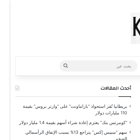
عشوائي
افة عمود جانبي
بحث
عن
أحدث المقالات
بريطانيا تُقر استحواذ “باراماونت” على “وارنر بروس” بقيمة
110 مليارات دولار
“كومرتس بنك” يعتزم إعادة شراء أسهم بقيمة 1.4 مليار دولار
سهم “سبيس إكس” يتراجع 13% بسبب الإنفاق الرأسمالي
الضخم