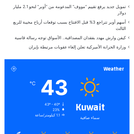
م
تمويل جديد يرفع تقييم “مووف” المدعومة من “أوبر” لنحو 2.1 مليار
ي
دولار
ر
أسهم أوبر تتراجع 3% قبل الافتتاح بسبب توقعات أرباح مخيبة للربع
ك
الثالث
ي
ة
كيفن وارش مهدد بفقدان المصداقية.. الأسواق توجه رسالة قاسية
وزارة الخزانة الأميركية تعلن إلغاء عقوبات مرتبطة بإيران
Weather
43
℃
Kuwait
43º - 40º
23%
1.1 كيلومتر/ساعة
سماء صافية