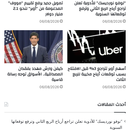
ب
ل
“نوفو نورديسك” للأدوية تعلن
تمويل جديد يرفع تقييم “مووف”
ط
ف
تراجع أرباح الربع الثاني وترفع
المدعومة من “أوبر” لنحو 2.1
ي
توقعاتها السنوية
مليار دولار
ا
ئ
ئ
06/08/2026
06/08/2026
ة
د
خ
ة
ل
و
ا
ي
ل
ح
د
ذ
ي
ر
أسهم أوبر تتراجع 3% قبل الافتتاح
كيفن وارش مهدد بفقدان
س
م
بسبب توقعات أرباح مخيبة للربع
المصداقية.. الأسواق توجه رسالة
م
ن
الثالث
قاسية
ب
ا
ر
ل
06/08/2026
06/08/2026
ر
س
أحدث المقالات
و
م
ا
“نوفو نورديسك” للأدوية تعلن تراجع أرباح الربع الثاني وترفع توقعاتها
ل
السنوية
أ