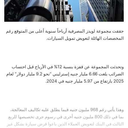
حققت مجموعة لويدز المصرفية أرباحاً سنوية أعلى من المتوقع رغم
المخصصات الهائلة لتعويض تمويل السيارات.
وتحدثت المجموعة عن قفزة بنسبة 12% في الأرباح قبل احتساب
الضرائب بلغت 6.66 مليار جنيه إسترليني “نحو 9.2 مليار دولار” لعام
2025 بارتفاع من 5.97 مليار جنيه في 2024.
وهذا يأتي رغم 968 مليون جنيه فيما يطلق عليه تكاليف المعالجة،
بما في ذلك 800 مليون جنيه أخرى في رسوم جرى تخصيصها للربع
الثالث في البنك لتعويض العملاء الذين باعوا قرض سيارة بشكل غير