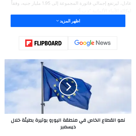
عادل، ليرتفع إجمالي فاتورة المجموعة إلى 1.95 مليار جنيه، وفقاً
لوكالة الأنباء الألمانية “د ب أ”.
اظهر المزيد
ن
م
و
ا
ل
ق
ط
ا
ع
نمو القطاع الخاص في منطقة اليورو بوتيرة بطيئة خلال
ا
ديسمبر
ل
خ