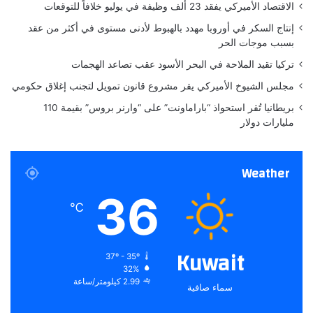
الاقتصاد الأميركي يفقد 23 ألف وظيفة في يوليو خلافاً للتوقعات
ل
د
إنتاج السكر في أوروبا مهدد بالهبوط لأدنى مستوى في أكثر من عقد
ي
بسبب موجات الحر
س
تركيا تقيد الملاحة في البحر الأسود عقب تصاعد الهجمات
م
ب
مجلس الشيوخ الأميركي يقر مشروع قانون تمويل لتجنب إغلاق حكومي
ر
بريطانيا تُقر استحواذ “باراماونت” على “وارنر بروس” بقيمة 110
مليارات دولار
Weather
36
℃
Kuwait
37º - 35º
32%
2.99 كيلومتر/ساعة
سماء صافية