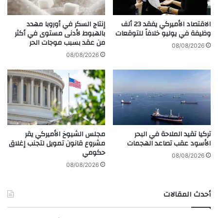
ق
ا
ة
ر
ا
الاقتصاد الأميركي يفقد 23 ألف
إنتاج السكر في أوروبا مهدد
ل
ل
وظيفة في يوليو خلافاً للتوقعات
بالهبوط لأدنى مستوى في أكثر
ت
من عقد بسبب موجات الحر
ي
08/08/2026
س
و
08/08/2026
ل
ر
ي
و
ح
ب
ا
و
ل
ت
ج
ي
ي
ر
تركيا تقيد الملاحة في البحر
مجلس الشيوخ الأميركي يقر
ش
ة
الأسود عقب تصاعد الهجمات
مشروع قانون تمويل لتجنب إغلاق
ا
ب
حكومي
ل
ط
08/08/2026
ن
ي
08/08/2026
ر
ئ
و
ة
أحدث المقالات
ي
خ
ج
ل
ي
ا