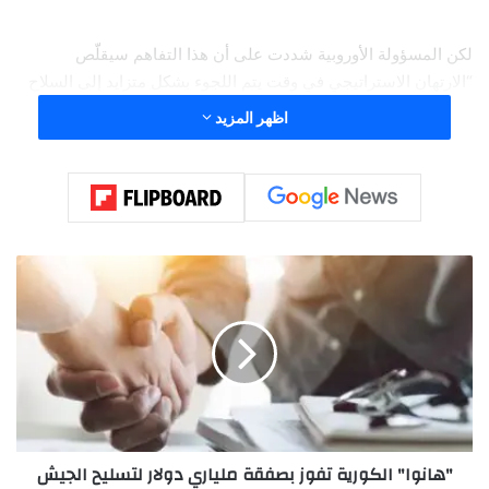
لكن المسؤولة الأوروبية شددت على أن هذا التفاهم سيقلّص
“الارتهان الاستراتيجي في وقت يتم اللجوء بشكل متزايد إلى السلاح
التجاري”، في إشارة ضمنية إلى التعريفات التي استخدمها ترامب
اظهر المزيد
أداة في السياسة الخارجية حيال الشركاء والخصوم على السواء.
"
ه
ا
ن
و
ا
"
ا
ل
"هانوا" الكورية تفوز بصفقة ملياري دولار لتسليح الجيش
ك