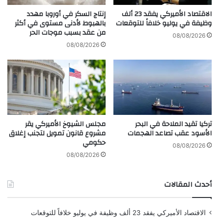
ت
ب
ح
الاقتصاد الأميركي يفقد 23 ألف
إنتاج السكر في أوروبا مهدد
ع
ا
وظيفة في يوليو خلافاً للتوقعات
بالهبوط لأدنى مستوى في أكثر
من عقد بسبب موجات الحر
ا
ل
08/08/2026
ل
س
08/08/2026
أ
و
خ
ق
ي
ا
ر
ل
م
ك
ن
ن
2
د
تركيا تقيد الملاحة في البحر
مجلس الشيوخ الأميركي يقر
0
ي
الأسود عقب تصاعد الهجمات
مشروع قانون تمويل لتجنب إغلاق
2
ة
حكومي
5
أ
08/08/2026
م
08/08/2026
ا
م
أحدث المقالات
ا
ل
س
الاقتصاد الأميركي يفقد 23 ألف وظيفة في يوليو خلافاً للتوقعات
ي