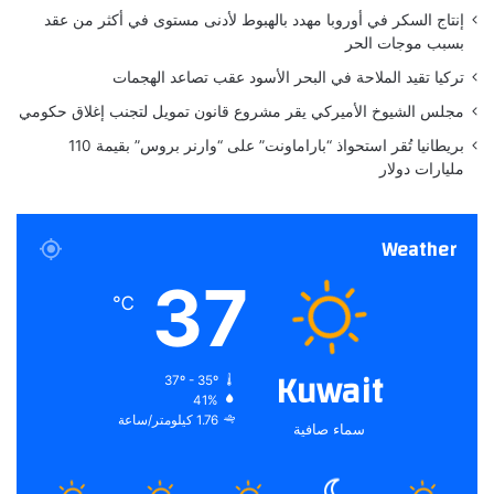
ا
إنتاج السكر في أوروبا مهدد بالهبوط لأدنى مستوى في أكثر من عقد
ر
بسبب موجات الحر
ا
تركيا تقيد الملاحة في البحر الأسود عقب تصاعد الهجمات
ت
ا
مجلس الشيوخ الأميركي يقر مشروع قانون تمويل لتجنب إغلاق حكومي
ل
بريطانيا تُقر استحواذ “باراماونت” على “وارنر بروس” بقيمة 110
ك
مليارات دولار
ه
ر
ب
Weather
ا
ئ
37
ي
℃
ة
ا
ل
Kuwait
37º - 35º
ص
41%
ي
1.76 كيلومتر/ساعة
سماء صافية
ن
ي
ة