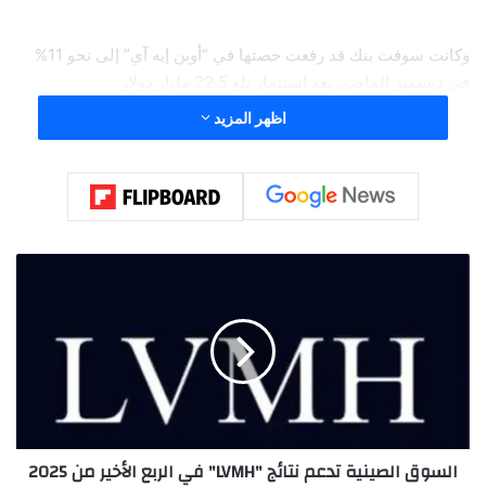
وكانت سوفت بنك قد رفعت حصتها في “أوبن إيه آي” إلى نحو 11%
في ديسمبر الماضي بعد استثمار بلغ 22.5 مليار دولار.
اظهر المزيد
ا
ل
س
و
ق
ا
ل
ص
ي
السوق الصينية تدعم نتائج "LVMH" في الربع الأخير من 2025
ن