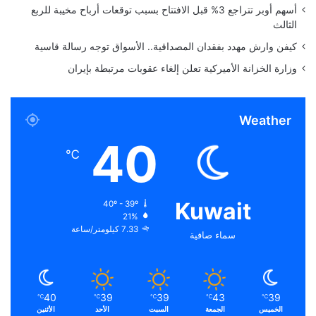
ب
أسهم أوبر تتراجع 3% قبل الافتتاح بسبب توقعات أرباح مخيبة للربع
الثالث
كيفن وارش مهدد بفقدان المصداقية.. الأسواق توجه رسالة قاسية
وزارة الخزانة الأميركية تعلن إلغاء عقوبات مرتبطة بإيران
Weather
40
℃
Kuwait
40º - 39º
21%
7.33 كيلومتر/ساعة
سماء صافية
40
39
39
43
39
℃
℃
℃
℃
℃
الخميس
الجمعة
السبت
الأحد
الأثنين