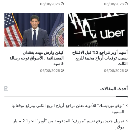
ه
ل
06/08/2026
06/08/2026
ا
م
ا
ع
ل
ا
س
د
ن
ن
و
ق
ي
د
ة
ت
أسهم أوبر تتراجع 3% قبل الافتتاح
كيفن وارش مهدد بفقدان
ب
بسبب توقعات أرباح مخيبة للربع
المصداقية.. الأسواق توجه رسالة
ص
الثالث
قاسية
د
ط
ع
د
06/08/2026
06/08/2026
م
م
م
ب
أحدث المقالات
ن
ض
ا
ع
ل
ف
“نوفو نورديسك” للأدوية تعلن تراجع أرباح الربع الثاني وترفع توقعاتها
ط
ا
السنوية
ل
ل
ب
ط
تمويل جديد يرفع تقييم “مووف” المدعومة من “أوبر” لنحو 2.1 مليار
ل
دولار