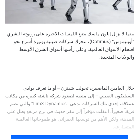
بينما لا يزال إيلون ماسك يضع اللمسات الأخيرة على روبوته البشري
“أوبتيموس” (Optimus)، تتحرك شركات صينية بوتيرة أسرع نحو
اقتحام الأسواق العالمية، وعلى رأسها أسواق الشرق الأوسط
والولايات المتحدة.
خلال العامين الماضيين، تحولت شينزن – أو ما تعرف بوادي
السيليكون الصيني – إلى منصة لصعود شركة ناشئة كبيرة من مكاتب
عملاقة، إحدى تلك الشركات تدعى “LimX Dynamics” والتي تضم
فريقاً صغيراً، انتقلت مؤخراً إلى مقر حديث في برج مرتفع يطل على
المدينة، ولكن الأهم من توسعها العمراني هو طموحاتها العالمية
المتسارعة.