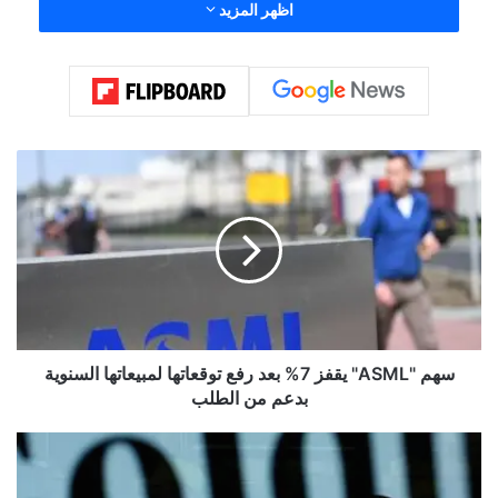
اظهر المزيد
س
ه
م
"
A
S
M
L
"
ي
سهم "ASML" يقفز 7% بعد رفع توقعاتها لمبيعاتها السنوية
ق
بدعم من الطلب
ف
ز
"
7
غ
%
و