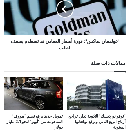
ب
ل
ع
د
د
م
ر
ا
ف
ن
ع
س
ت
ا
"غولدمان ساكس": فورة أسعار المعادن قد تصطدم بضعف
و
ك
الطلب
ق
س
ع
"
مقالات ذات صلة
ا
:
ت
ف
ه
و
ا
ر
ل
ة
م
أ
ب
س
ي
ع
ع
ا
“نوفو نورديسك” للأدوية تعلن تراجع
تمويل جديد يرفع تقييم “مووف”
ا
ر
أرباح الربع الثاني وترفع توقعاتها
المدعومة من “أوبر” لنحو 2.1 مليار
ت
ا
السنوية
دولار