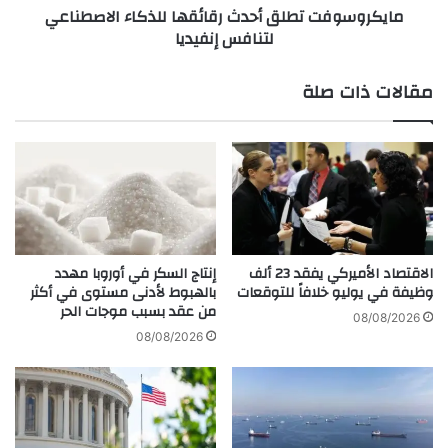
مايكروسوفت تطلق أحدث رقائقها للذكاء الاصطناعي
ث
ت
لتنافس إنفيديا
ا
ت
ل
ط
ت
ل
مقالات ذات صلة
ط
ق
ب
أ
ي
ح
ق
د
ا
ث
ت
ر
م
ق
ف
ا
ت
ئ
الاقتصاد الأميركي يفقد 23 ألف
إنتاج السكر في أوروبا مهدد
ا
ق
وظيفة في يوليو خلافاً للتوقعات
بالهبوط لأدنى مستوى في أكثر
ح
من عقد بسبب موجات الحر
ه
08/08/2026
أ
ا
08/08/2026
ر
ل
ب
ل
ا
ذ
ح
ك
ا
ا