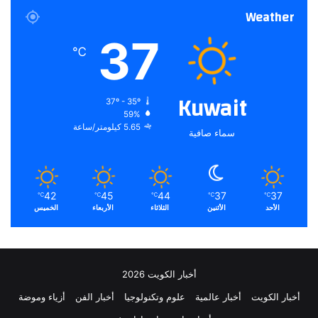
ي
Weather
ا
37
℃
Kuwait
37º - 35º
59%
5.65 كيلومتر/ساعة
سماء صافية
42
45
44
37
37
℃
℃
℃
℃
℃
الأحد
الأثنين
الثلاثاء
الأربعاء
الخميس
أخبار الكويت 2026
أخبار الكويت
أخبار عالمية
علوم وتكنولوجيا
أخبار الفن
أزياء وموضة