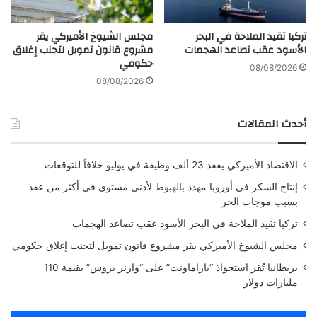
ل
ء
ذ
ا
تركيا تقيد الملاحة في البحر
مجلس الشيوخ الأميركي يقر
ك
ل
الأسود عقب تصاعد الهجمات
مشروع قانون تمويل لتجنب إغلاق
ا
ا
حكومي
ء
ص
08/08/2026
ا
ط
08/08/2026
ل
ن
ا
ا
أحدث المقالات
ص
ع
ط
ي
ن
ل
الاقتصاد الأميركي يفقد 23 ألف وظيفة في يوليو خلافاً للتوقعات
ا
ت
ع
ن
إنتاج السكر في أوروبا مهدد بالهبوط لأدنى مستوى في أكثر من عقد
ي
ا
بسبب موجات الحر
ف
تركيا تقيد الملاحة في البحر الأسود عقب تصاعد الهجمات
س
إ
مجلس الشيوخ الأميركي يقر مشروع قانون تمويل لتجنب إغلاق حكومي
ن
بريطانيا تُقر استحواذ “باراماونت” على “وارنر بروس” بقيمة 110
ف
مليارات دولار
ي
د