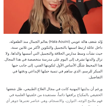
وُلد شغف هالة عويني (Hala Aouini) بعالم الجمال منذ الطفولة،
داخل عائلة ارتبط اسمها بالتجميل والتكوين لأكثر من ثلاثين سنة،
حيث نشأت وسط مدارس الحلاقة والتجميل التي أسسها والداها، ولا
تزال والدتها تشرف إلى اليوم على مدرسة متخصصة في هذا المجال.
هذا المحيط شكّل الأساس الأول لتكوينها الفني، إلى جانب حبها
المبكر للرسم، الذي ساهم في تنمية حسّها الإبداعي ودقتها في
التفاصيل.
ورغم أن بدايتها المهنية كانت في مجال العلاج الطبيعي، ظل شغفها
الحقيقي بالمكياج يرافقها دائماً، مستفيدة من خلفيتها العلمية في
فهم ملامح الوجه، التوازن، والانسجام، وهي عناصر تعتبرها جوهر أي