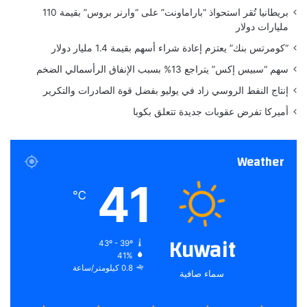
ا
بريطانيا تُقر استحواذ “باراماونت” على “وارنر بروس” بقيمة 110
ش
ح
مليارات دولار
ع
ا
ر
ل
“كومرتس بنك” يعتزم إعادة شراء أسهم بقيمة 1.4 مليار دولار
د
ذ
سهم “سبيس إكس” يتراجع 13% بسبب الإنفاق الرأسمالي الضخم
و
ك
ل
ا
إنتاج النفط الروسي زاد في يوليو بفضل قوة الصادرات والتكرير
يً
ء
أميركا تفرض عقوبات جديدة تتعلق بكوبا
ا
ا
ل
ا
Weather
ص
ط
41
ن
℃
ا
ع
ي
Kuwait
43º - 39º
41%
0.8 كيلومتر/ساعة
سماء صافية