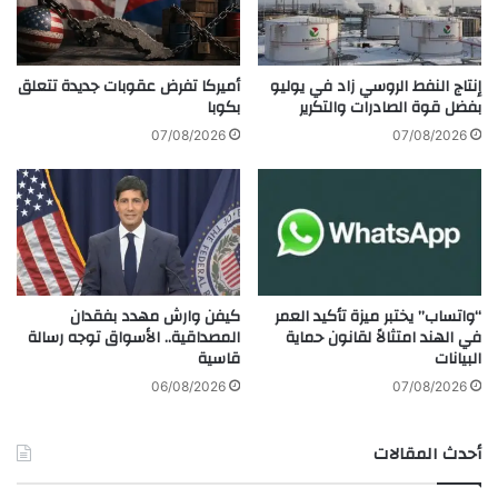
ا
ح
ع
د
ة
ي
ا
ث
إنتاج النفط الروسي زاد في يوليو
أميركا تفرض عقوبات جديدة تتعلق
ل
ا
بفضل قوة الصادرات والتكرير
بكوبا
ن
ل
07/08/2026
07/08/2026
ج
ت
ا
ط
ح
ب
ف
ي
ي
ق
ع
ا
ا
ت
ل
كيفن وارش مهدد بفقدان
“واتساب” يختبر ميزة تأكيد العمر
م
المصداقية.. الأسواق توجه رسالة
في الهند امتثالاً لقانون حماية
م
ف
قاسية
البيانات
ت
ت
ص
ا
06/08/2026
07/08/2026
ف
ح
ي
أ
أحدث المقالات
ف
ر
ا
ب
ل