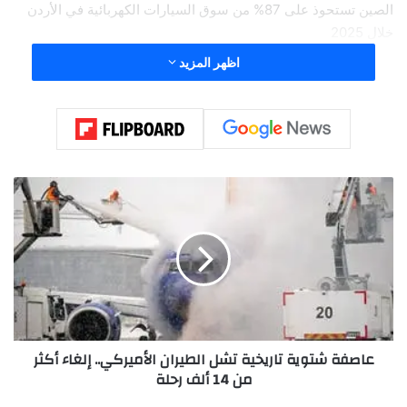
الصين تستحوذ على 87% من سوق السيارات الكهربائية في الأردن
خلال 2025
اظهر المزيد
وتوقعت مؤسسة “جي جي آي آي” الاستشارية المتخصصة في
الصناعات الناشئة، ومقرها شنتشن، أن يبلغ حجم شحنات الروبوتات
الشبيهة بالبشر في السوق الصينية نحو 18 ألف وحدة في عام 2025،
ع
بزيادة كبيرة تتجاوز 650% بالمقارنة مع عام 2024، على أن ترتفع
ا
الشحنات إلى نحو 62.5 ألف وحدة في عام 2026.
ص
ف
ة
ش
ت
و
ي
عاصفة شتوية تاريخية تشل الطيران الأميركي.. إلغاء أكثر
ة
من 14 ألف رحلة
ت
ا