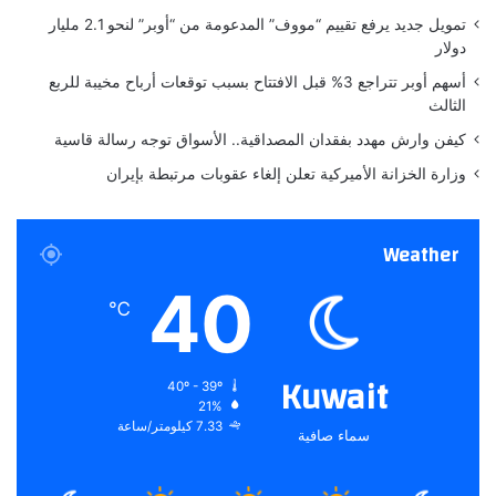
ل
ل
تمويل جديد يرفع تقييم “مووف” المدعومة من “أوبر” لنحو 2.1 مليار
ة
«
دولار
و
أسهم أوبر تتراجع 3% قبل الافتتاح بسبب توقعات أرباح مخيبة للربع
ن
الثالث
ن
س
كيفن وارش مهدد بفقدان المصداقية.. الأسواق توجه رسالة قاسية
ى
وزارة الخزانة الأميركية تعلن إلغاء عقوبات مرتبطة بإيران
ا
ل
ل
Weather
ي
ك
40
ا
℃
ن
»
ع
Kuwait
40º - 39º
ل
21%
ى
7.33 كيلومتر/ساعة
سماء صافية
M
B
C