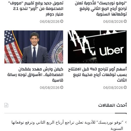
ك
ر
“نوفو نورديسك” للأدوية تعلن
تمويل جديد يرفع تقييم “مووف”
ي
ف
تراجع أرباح الربع الثاني وترفع
المدعومة من “أوبر” لنحو 2.1
.
توقعاتها السنوية
مليار دولار
ي
.
ر
06/08/2026
06/08/2026
إ
م
ل
ض
غ
ا
ا
ن
ء
2
أ
0
ك
2
أسهم أوبر تتراجع 3% قبل الافتتاح
كيفن وارش مهدد بفقدان
ث
6
بسبب توقعات أرباح مخيبة للربع
المصداقية.. الأسواق توجه رسالة
ر
م
الثالث
قاسية
م
ن
ن
خ
06/08/2026
06/08/2026
1
ل
4
ا
أحدث المقالات
أ
ل
ل
م
ف
س
“نوفو نورديسك” للأدوية تعلن تراجع أرباح الربع الثاني وترفع توقعاتها
ر
ل
السنوية
ح
س