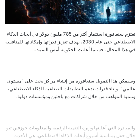
تعتزم سنغافورة استثمار أكثر من 785 مليون دولار في أبحاث الذكاء
الاصطناعي حتى عام 2030، بهدف تعزيز قدراتها وإمكاناتها للمنافسة
في هذا المجال، حسبما أعلنت الحكومة أمس السبت.
وسيمكن هذا التمويل سنغافورة من إنشاء مراكز بحث على “مستوى
عالمي”، وبناء قدرات تدعم التطبيقات الصناعية للذكاء الاصطناعي،
وتنمية المواهب من خلال شراكات مع باحثين ومؤسسات دولية.
والمبادرة التي أعلنتها وزيرة التنمية الرقمية والمعلومات جوزفين تيو
خلال حفل بمناسبة أسبوع أبحاث الذكاء الاصطناعي، هي الأحدث