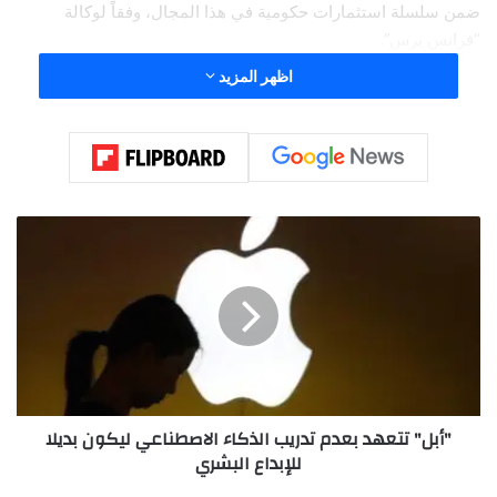
ضمن سلسلة استثمارات حكومية في هذا المجال، وفقاً لوكالة
“فرانس برس”.
اظهر المزيد
"
أ
ب
ل
"
ت
ت
ع
ه
"أبل" تتعهد بعدم تدريب الذكاء الاصطناعي ليكون بديلا
د
للإبداع البشري
ب
ع