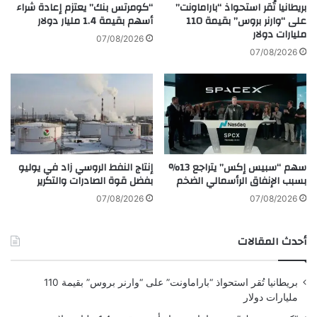
ي
ف
بريطانيا تُقر استحواذ “باراماونت”
“كومرتس بنك” يعتزم إعادة شراء
ل
ر
على “وارنر بروس” بقيمة 110
أسهم بقيمة 1.4 مليار دولار
ي
مليارات دولار
و
07/08/2026
ك
ع
07/08/2026
و
ه
ن
و
ب
ي
د
ع
ي
ز
ل
ز
ا
ا
سهم “سبيس إكس” يتراجع 13%
إنتاج النفط الروسي زاد في يوليو
ل
ل
بسبب الإنفاق الرأسمالي الضخم
بفضل قوة الصادرات والتكرير
ل
ا
إ
ع
07/08/2026
07/08/2026
ب
ت
د
م
أحدث المقالات
ا
ا
ع
د
ا
ع
بريطانيا تُقر استحواذ “باراماونت” على “وارنر بروس” بقيمة 110
ل
ل
مليارات دولار
ب
ى
ش
ا