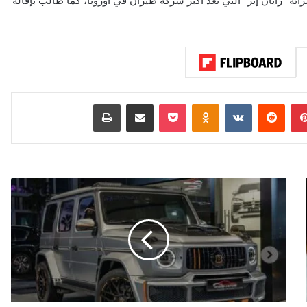
 “رايان إير” التي تعد أكبر شركة طيران في أوروبا، كما طالب بإقالة
بينتيريست
‏Reddit
‏VKontakte
Odnoklassniki
‫Pocket
مشاركة عبر البريد
طباعة
ت
م
يّ
ز
و
ف
خ
ا
م