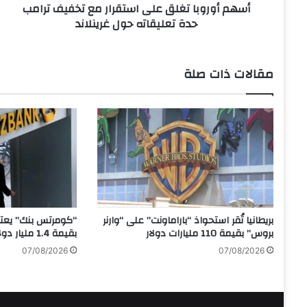
أسهم أوروبا تغلق على استقرار مع تخفيف ترامب
ا
حدة تعليقاته حول غرينلاند
ت
غ
ل
ق
مقالات ذات صلة
ع
ل
ى
ا
س
ت
ق
ر
ا
ر
بريطانيا تُقر استحواذ “باراماونت” على “وارنر
“كومرتس بنك” يعتز
م
بروس” بقيمة 110 مليارات دولار
بقيمة 1.4 مليار دولار
ع
07/08/2026
07/08/2026
ت
خ
ف
ي