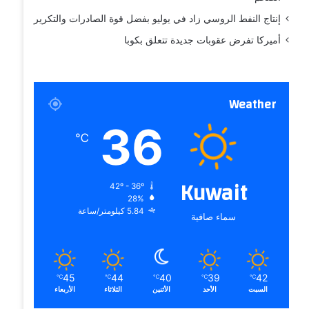
إنتاج النفط الروسي زاد في يوليو بفضل قوة الصادرات والتكرير
أميركا تفرض عقوبات جديدة تتعلق بكوبا
Weather
36
℃
Kuwait
42º - 36º
28%
5.84 كيلومتر/ساعة
سماء صافية
45
44
40
39
42
℃
℃
℃
℃
℃
السبت
الأحد
الأثنين
الثلاثاء
الأربعاء