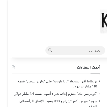
عشوائي
افة عمود جانبي
بحث
عن
أحدث المقالات
بريطانيا تُقر استحواذ “باراماونت” على “وارنر بروس” بقيمة
110 مليارات دولار
“كومرتس بنك” يعتزم إعادة شراء أسهم بقيمة 1.4 مليار دولار
سهم “سبيس إكس” يتراجع 13% بسبب الإنفاق الرأسمالي
الضخم