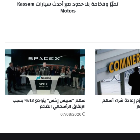
تميّز وفخامة بلا حدود مع أحدث سيارات Kassem
ة
Motors
ب
ل
ا
ح
د
و
د
م
ع
أ
ح
د
ث
س
م إعادة شراء أسهم
سهم “سبيس إكس” يتراجع 13% بسبب
ي
الإنفاق الرأسمالي الضخم
ا
07/08/2026
ر
ا
ت
K