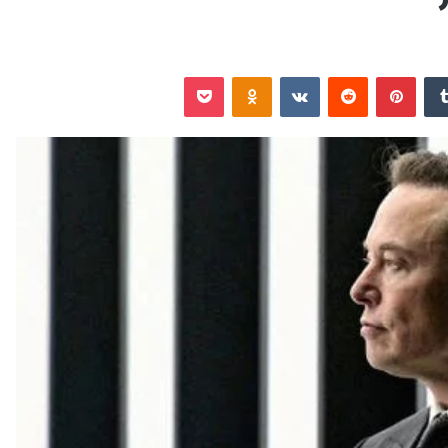
‏Tumblr
بينتيريست
‏Reddit
‏VKontakte
Odnoklassniki
‫Pocket