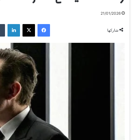
21/01/2026
فيسبوك
‫X
لينكدإن
شاركها