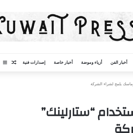
مقال 
إض
أخبار الفن
أزياء وموضة
أخبار خاصة
إصدارات فنية
وماسك يلمح لشراء الشركة
ستخدام “ستارلينك”
ركة