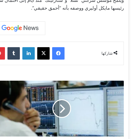
ويلمح مؤسس شركتي “تسلا” و”ستارلينك” منذ أيام إلى احتمال شرائه
رئيسها مايكل أوليري ووصفه بأنه “أحمق حقيقي”.
فيسبوك
‫X
لينكدإن
‏Tumblr
شاركها
أ
س
ه
م
أ
و
ر
و
ب