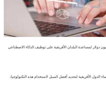
مؤسسة “جيتس” و”أوبن إيه.آي” إطلاق شراكة بقيمة 50 مليون دولار لمساعدة البلدان الأفريقية على توظيف الذكاء الاصطناعي
مل اسم «هورايزون 1000»، العمل مع زعماء الدول الأفريقية لتحديد أفضل السبل لاستخدام هذه التكنولوجيا،