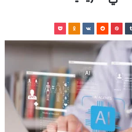
‏Tumblr
بينتيريست
‏Reddit
‏VKontakte
Odnoklassniki
‫Pocket