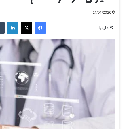
21/01/2026
فيسبوك
‫X
لينكدإن
شاركها