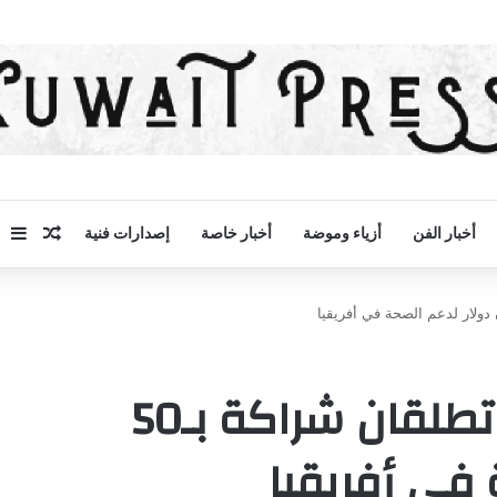
مقال 
إض
أخبار الفن
أزياء وموضة
أخبار خاصة
إصدارات فنية
“أوبن إيه.آي” و”جيتس” تطلقان شراكة بـ50
 في أفريقيا