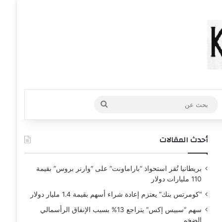
عشوائي
افة عمود جانبي
بحث
عن
أحدث المقالات
بريطانيا تُقر استحواذ “باراماونت” على “وارنر بروس” بقيمة
110 مليارات دولار
“كومرتس بنك” يعتزم إعادة شراء أسهم بقيمة 1.4 مليار دولار
سهم “سبيس إكس” يتراجع 13% بسبب الإنفاق الرأسمالي
الضخم