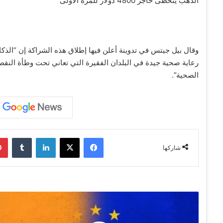
الذهب يتخطى حاجز 4800 دولار للمرة الأولى
وقال بيل جيتس في تدوينة أعلن فيها إطلاق هذه الشراكة إن “الذ
رعاية صحية جيدة في البلدان الفقيرة التي تعاني تحت وطأة النقص 
الصحية”.
فيسبوك
‫X
لينكدإن
‏Tumblr
شاركها
و
ز
ي