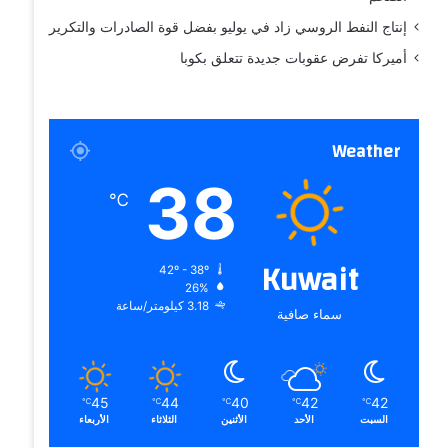
إنتاج النفط الروسي زاد في يوليو بفضل قوة الصادرات والتكرير
أميركا تفرض عقوبات جديدة تتعلق بكوبا
Weather
38
℃
Kuwait
42º - 38º
26%
3.18 كيلومتر/ساعة
سماء صافية
45
44
40
42
42
℃
℃
℃
℃
℃
السبت
الأحد
الأثنين
الثلاثاء
الأربعاء