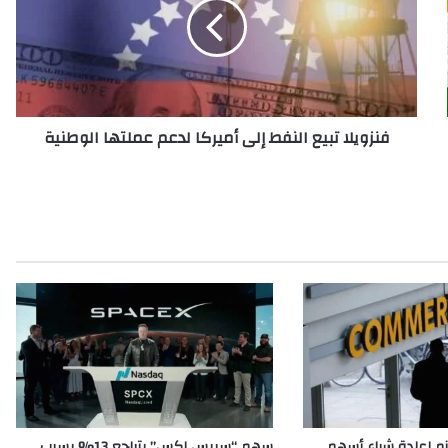
و
ي
ل
ا
ت
ب
فنزويلا تبيع النفط إلى أميركا لدعم عملتها الوطنية
ي
ع
ا
ل
ن
ف
ط
إ
ل
ى
أ
م
ي
ر
ك
م إعادة شراء أسهم
سهم “سبيس إكس” يتراجع 13% بسبب