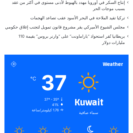
ي
ج
إنتاج السكر في أوروبا مهدد بالهبوط لأدنى مستوى في أكثر من عقد
ة
د
بسبب موجات الحر
د
تركيا تقيد الملاحة في البحر الأسود عقب تصاعد الهجمات
اً
مجلس الشيوخ الأميركي يقر مشروع قانون تمويل لتجنب إغلاق حكومي
بريطانيا تُقر استحواذ “باراماونت” على “وارنر بروس” بقيمة 110
مليارات دولار
Weather
37
℃
Kuwait
37º - 35º
41%
1.76 كيلومتر/ساعة
سماء صافية