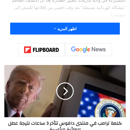
المشتركة في ولاية ماريلاند لتغيير الطائرة بعد أن ‍اكتشف الطاقم
“‍مشكلة كهربائية ‍بسيطة” ⁠بعد ‌وقت قصير ⁠من ‍إقلاعها للسفر إلى
سويسرا.
اظهر المزيد
ك
ل
م
ة
ت
ر
ا
م
ب
كلمة ترامب في منتدى دافوس تتأخر 3 ساعات نتيجة عطل
ف
الطائرة الرئاسية
ي