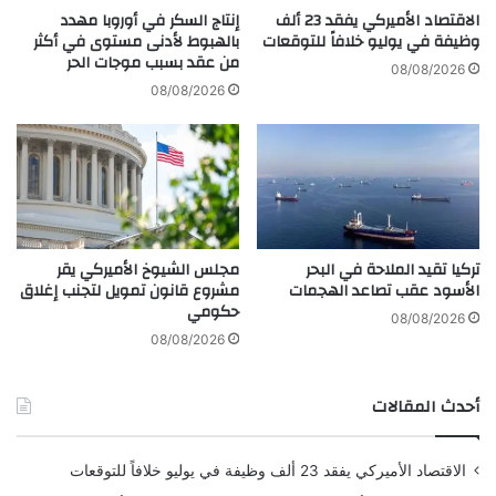
ن
ي
الاقتصاد الأميركي يفقد 23 ألف
إنتاج السكر في أوروبا مهدد
ت
وظيفة في يوليو خلافاً للتوقعات
بالهبوط لأدنى مستوى في أكثر
ة
من عقد بسبب موجات الحر
ي
ت
08/08/2026
ج
س
08/08/2026
ة
ت
ع
ب
ط
ع
ل
د
ا
ز
ل
ي
ط
ا
تركيا تقيد الملاحة في البحر
مجلس الشيوخ الأميركي يقر
ا
د
الأسود عقب تصاعد الهجمات
مشروع قانون تمويل لتجنب إغلاق
ئ
ة
حكومي
ر
ا
08/08/2026
ة
ل
08/08/2026
ا
ض
ل
ر
أحدث المقالات
ر
ا
ئ
ئ
ا
ب
الاقتصاد الأميركي يفقد 23 ألف وظيفة في يوليو خلافاً للتوقعات
س
م