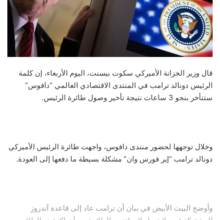
قال وزير الخزانة الأميركي سكوت بيسنت، اليوم الأربعاء، إن كلمة
الرئيس دونالد ترامب في المنتدى الاقتصادي العالمي “دافوس”
ستتأخر بنحو 3 ساعات نتيجة تأخير وصول طائرة الرئيس.
وخلال توجهها لحضور منتدى دافوس، واجهت طائرة الرئيس الأميركي
دونالد ترامب “إير فورس وان” مشكلة بسيطة ما دفعها إلى العودة.
وأوضح البيت الأبيض في بيان أن ترامب عاد إلى قاعدة آندروز