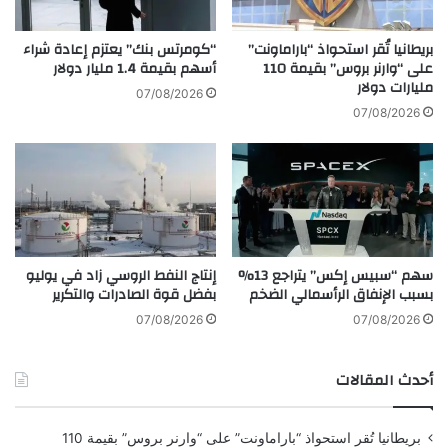
و
i
س
o
ت
بريطانيا تُقر استحواذ “باراماونت”
“كومرتس بنك” يعتزم إعادة شراء
n
ت
على “وارنر بروس” بقيمة 110
أسهم بقيمة 1.4 مليار دولار
A
مليارات دولار
أ
07/08/2026
p
خ
07/08/2026
p
ر
r
3
o
س
a
ا
c
ع
h
ا
o
ت
سهم “سبيس إكس” يتراجع 13%
إنتاج النفط الروسي زاد في يوليو
n
ن
بسبب الإنفاق الرأسمالي الضخم
بفضل قوة الصادرات والتكرير
N
ت
i
ي
07/08/2026
07/08/2026
c
ج
o
ة
أحدث المقالات
t
ع
i
ط
n
ل
بريطانيا تُقر استحواذ “باراماونت” على “وارنر بروس” بقيمة 110
e
ا