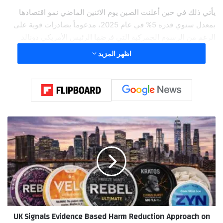
يأتي ذلك في حين أعلنت الصين يوم الاثنين الماضي نمو اقتصادها
بمعدل سنوي قدره 5% في عام 2025، مدعوماً بصادرات قوية على
الرغم من الرسوم الجمركية التي فرضها الرئيس الأمريكي دونالد
ترامب.
اظهر المزيد
U
K
S
i
g
n
a
l
s
UK Signals Evidence Based Harm Reduction Approach on
E