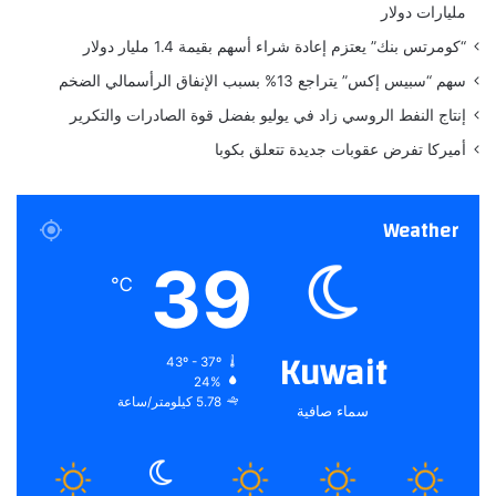
مليارات دولار
P
ل
o
ط
“كومرتس بنك” يعتزم إعادة شراء أسهم بقيمة 1.4 مليار دولار
u
ا
سهم “سبيس إكس” يتراجع 13% بسبب الإنفاق الرأسمالي الضخم
c
ئ
h
ر
إنتاج النفط الروسي زاد في يوليو بفضل قوة الصادرات والتكرير
e
ة
أميركا تفرض عقوبات جديدة تتعلق بكوبا
s
ا
ل
ر
Weather
ئ
ا
39
س
℃
ي
ة
Kuwait
43º - 37º
24%
5.78 كيلومتر/ساعة
سماء صافية