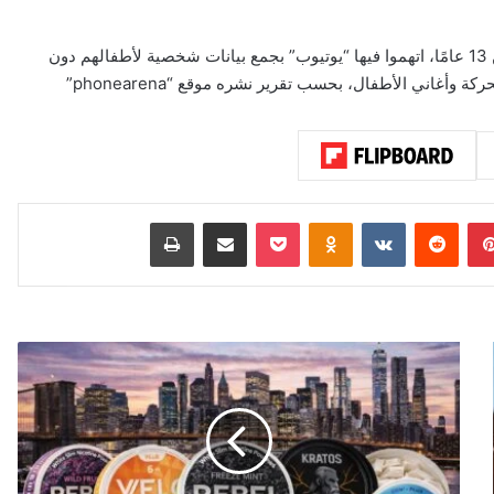
وتعود القضية إلى دعوى جماعية رفعها أولياء أمور أطفال دون سن 13 عامًا، اتهموا فيها “يوتيوب” بجمع بيانات شخصية لأطفالهم دون
غاني الأطفال، بحسب تقرير نشره موقع “phonearena”
بينتيريست
‏Reddit
‏VKontakte
Odnoklassniki
‫Pocket
مشاركة عبر البريد
طباعة
U
K
S
i
g
n
a