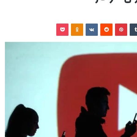
‏Tumblr
بينتيريست
‏Reddit
‏VKontakte
Odnoklassniki
‫Pocket