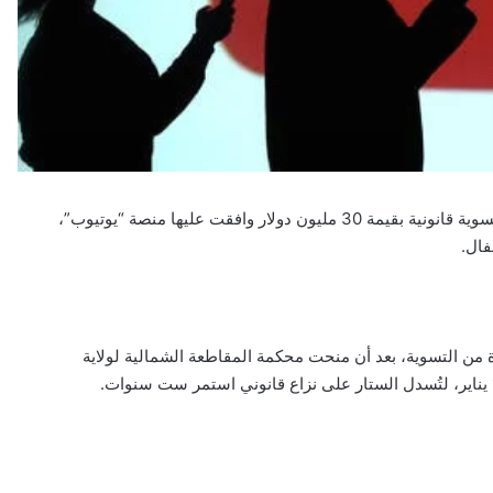
لم يتبقَّ سوى ساعات قليلة أمام المؤهلين للمطالبة بنصيبهم من تسوية قانونية بقيمة 30 مليون دولار وافقت عليها منصة “يوتيوب”،
فال.
طلبات الاستفادة من التسوية، بعد أن منحت محكمة المقاطعة الشمالية لولاية