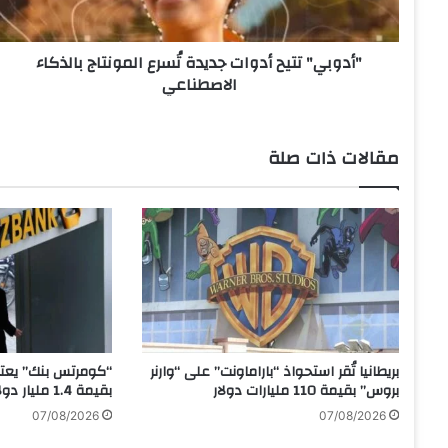
ت
ت
"أدوبي" تتيح أدوات جديدة تُسرع المونتاج بالذكاء
ي
الاصطناعي
ح
أ
د
و
مقالات ذات صلة
ا
ت
ج
د
ي
د
ة
تُ
س
ر
بريطانيا تُقر استحواذ “باراماونت” على “وارنر
“كومرتس بنك” يعتز
ع
بروس” بقيمة 110 مليارات دولار
بقيمة 1.4 مليار دولار
ا
07/08/2026
07/08/2026
ل
م