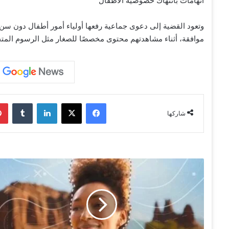
اتهامات بانتهاك خصوصية الأطفال
موافقة، أثناء مشاهدتهم محتوى مخصصًا للصغار مثل الرسوم المتحركة وأ
فيسبوك
‫X
لينكدإن
‏Tumblr
شاركها
"
أ
د
و
ب
ي
"