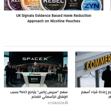
l
s
UK Signals Evidence Based Harm Reduction
E
Approach on Nicotine Pouches
v
i
d
e
n
c
e
B
a
s
e
d
H
a
م إعادة شراء أسهم
سهم “سبيس إكس” يتراجع 13% بسبب
r
الإنفاق الرأسمالي الضخم
m
07/08/2026
R
e