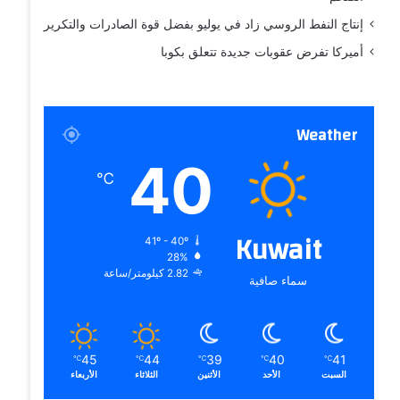
إنتاج النفط الروسي زاد في يوليو بفضل قوة الصادرات والتكرير
أميركا تفرض عقوبات جديدة تتعلق بكوبا
Weather
40
℃
Kuwait
41º - 40º
28%
2.82 كيلومتر/ساعة
سماء صافية
45
44
39
40
41
℃
℃
℃
℃
℃
السبت
الأحد
الأثنين
الثلاثاء
الأربعاء