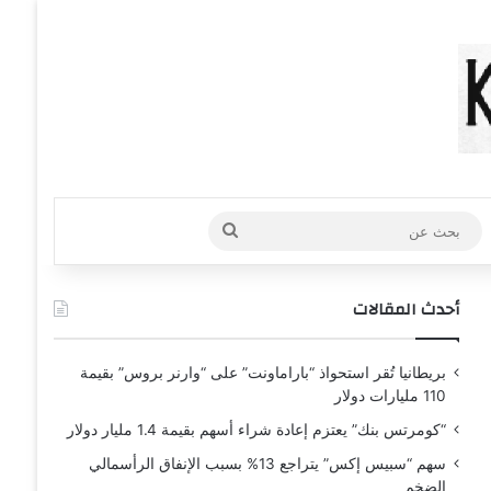
عشوائي
افة عمود جانبي
بحث
عن
أحدث المقالات
بريطانيا تُقر استحواذ “باراماونت” على “وارنر بروس” بقيمة
110 مليارات دولار
“كومرتس بنك” يعتزم إعادة شراء أسهم بقيمة 1.4 مليار دولار
سهم “سبيس إكس” يتراجع 13% بسبب الإنفاق الرأسمالي
الضخم