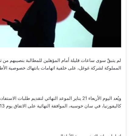
المملوكة لشركة غوغل، على خلفية اتهامات بانتهاك خصوصية الأط
ويُعد اليوم الأربعاء 21 يناير الموعد النهائي لتقديم 
كاليفورنيا، في سان خوسيه، الموافقة النهائية على الاتفاق يوم 13 يناير، لتُسدل الستار على نزاع قانوني استمر ست سنوات.