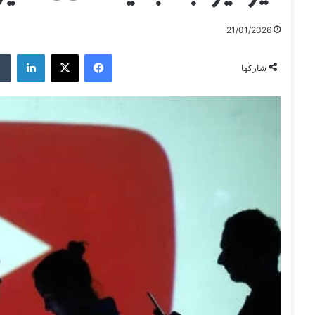
21/01/2026
فيسبوك
‫X
لينكدإن
شاركها