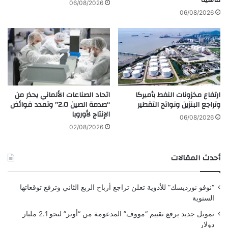
06/08/2026
r
ملاحظة:
قد يتم استخدام الترجمة الآلية في بعض
أ
06/08/2026
g
ي
الأحيان لتوفير هذا المحتوى.
ا
شارك هذا الموضوع:
م
ا
ل
أ
خ
ارتفاع مخزونات النفط بأميركا
اتحاد الصناعات الألماني يحذر من
ي
وتراجع البنزين ونواتج التقطير
“صدمة الصين 2.0” وتمدد فوائض
ر
الإنتاج لأوروبا
ة
06/08/2026
ل
02/08/2026
ل
د
أحدث المقالات
ي
ن
ا
“نوفو نورديسك” للأدوية تعلن تراجع أرباح الربع الثاني وترفع توقعاتها
ص
السنوية
و
ر
تمويل جديد يرفع تقييم “مووف” المدعومة من “أوبر” لنحو 2.1 مليار
ا
دولار