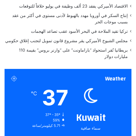
ب
يعد المشغل في الأساس بديلاً لشاشتك
الاقتصاد الأميركي يفقد 23 ألف وظيفة في يوليو خلافاً للتوقعات
د
ي
إنتاج السكر في أوروبا مهدد بالهبوط لأدنى مستوى في أكثر من عقد
الرئيسية. إنه البرنامج
الذي
يحمل واجهة
ل
بسبب موجات الحر
ا
المستخدم الخاصة بجهازك.
تركيا تقيد الملاحة في البحر الأسود عقب تصاعد الهجمات
ل
ح
مجلس الشيوخ الأميركي يقر مشروع قانون تمويل لتجنب إغلاق حكومي
م
يمكن للمشغلات تغيير تصميم الشاشة
بريطانيا تُقر استحواذ “باراماونت” على “وارنر بروس” بقيمة 110
ا
مليارات دولار
س
الرئيسية ونظام التشغيل. تلك التي ظهرت
في بحثي كانت موجهة نحو البساطة،
Weather
وتتميز بتصميمات نظيفة ومبسطة.
37
℃
هناك الكثير من قاذفات الحد الأدنى
Kuwait
المتاحة، واخترت Olauncher، “مشغل
37º - 35º
59%
5.71 كيلومتر/ساعة
Android البسيط بميزات كافية”.
سماء صافية