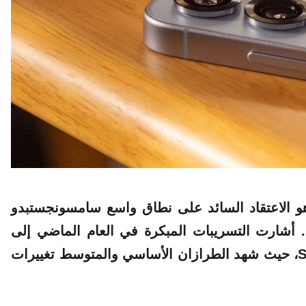
هو الاعتقاد السائد على نطاق واسع سامسونجستبدو
 أشارت التسريبات المبكرة في العام الماضي إلى
احتفاظ طراز Ultra فقط بمكانته في تشكيلة S26، حيث شهد الطرازان الأساسي والمتوسط ​​تغييرات