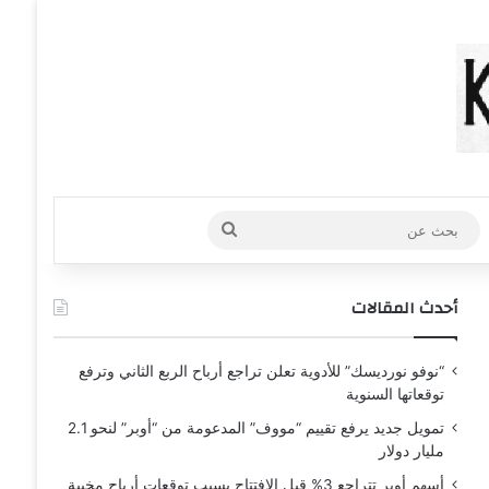
عشوائي
افة عمود جانبي
بحث
عن
أحدث المقالات
“نوفو نورديسك” للأدوية تعلن تراجع أرباح الربع الثاني وترفع
توقعاتها السنوية
تمويل جديد يرفع تقييم “مووف” المدعومة من “أوبر” لنحو 2.1
مليار دولار
أسهم أوبر تتراجع 3% قبل الافتتاح بسبب توقعات أرباح مخيبة