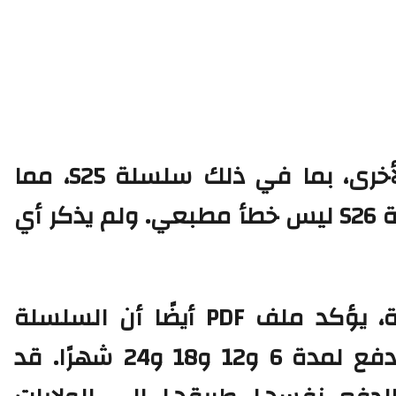
تسرد الورقة الكثير من الأجهزة الأخرى، بما في ذلك سلسلة S25، مما
يؤكد بشكل أساسي أن ذكر سلسلة S26 ليس خطأ مطبعي. ولم يذكر أي
ومع تأكيد أسماء الأجهزة القادمة، يؤكد ملف PDF أيضًا أن السلسلة
القادمة ستكون متاحة بخيارات الدفع لمدة 6 و12 و18 و24 شهرًا. قد