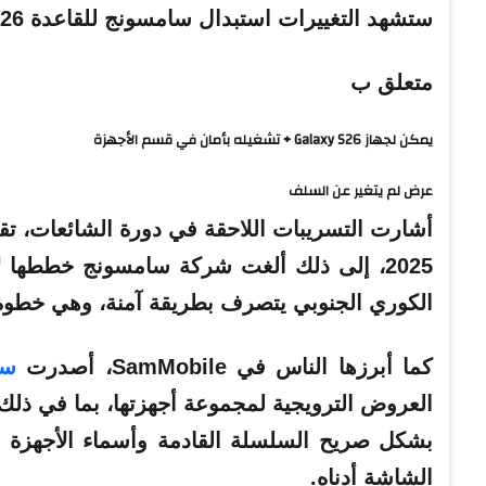
ستشهد التغييرات استبدال
سامسونج
للقاعدة Galaxy S26 مع S26 Pro، وS26+ مع S26 Edge.
متعلق ب
يمكن لجهاز Galaxy S26 + تشغيله بأمان في قسم الأجهزة
عرض لم يتغير عن السلف
أشارت التسريبات اللاحقة في دورة الشائعات، تقريبً
2025، إلى ذلك ألغت شركة سامسونج خططها لإج
الكوري الجنوبي يتصرف بطريقة آمنة، وهي خطوة ت
كما أبرزها الناس في SamMobile، أصدرت
سا
العروض الترويجية لمجموعة أجهزتها، بما في ذلك 
بشكل صريح السلسلة القادمة وأسماء الأجهزة 
الشاشة أدناه.