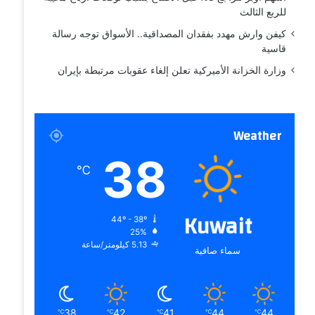
للربع الثالث
كيفن وارش مهدد بفقدان المصداقية.. الأسواق توجه رسالة
قاسية
وزارة الخزانة الأميركية تعلن إلغاء عقوبات مرتبطة بإيران
Weather
38
℃
Kuwait
44º - 38º
25%
5.13 كيلومتر/ساعة
سماء صافية
38
42
41
44
44
℃
℃
℃
℃
℃