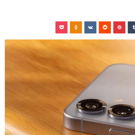
‏Tumblr
بينتيريست
‏Reddit
‏VKontakte
Odnoklassniki
‫Pocket