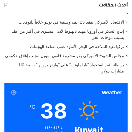
تقوم بتغيير البريد الإلكتروني لحساب Google
أحدث المقالات
ع
ت
الخاص بك من عنوان ينتهي بـ gmail.com إلى
ت
ب
ب
غ
عنوان جديد ينتهي بـ gmail.com:
الاقتصاد الأميركي يفقد 23 ألف وظيفة في يوليو خلافاً للتوقعات
ا
ف
ر
ي
إنتاج السكر في أوروبا مهدد بالهبوط لأدنى مستوى في أكثر من عقد
ا
ا
بسبب موجات الحر
سيصبح البريد الإلكتروني السابق لحساب
م
ل
تركيا تقيد الملاحة في البحر الأسود عقب تصاعد الهجمات
ن
ب
Google الذي ينتهي بـ gmail.com عنوان بريد
2
ق
مجلس الشيوخ الأميركي يقر مشروع قانون تمويل لتجنب إغلاق حكومي
إلكتروني بديلاً.
0
ا
بريطانيا تُقر استحواذ “باراماونت” على “وارنر بروس” بقيمة 110
2
ع
مليارات دولار
ستتلقى رسائل بريد إلكتروني على عناوينك
6
القديمة والجديدة.
Weather
لن تتأثر البيانات المحفوظة في حسابك.
38
يتضمن ذلك أشياء مثل الصور والرسائل
℃
ورسائل البريد الإلكتروني المرسلة إلى عنوان
Kuwait
بريدك الإلكتروني السابق.
38º - 35º