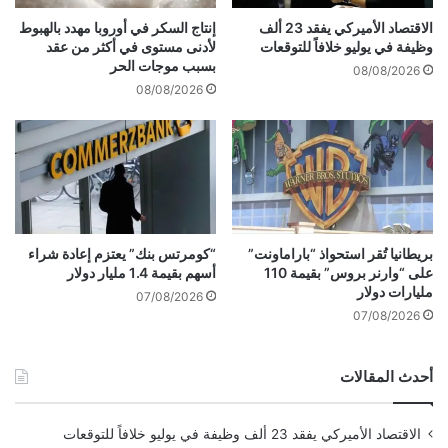
م
س
الاقتصاد الأميركي يفقد 23 ألف
إنتاج السكر في أوروبا مهدد بالهبوط
ق
ي
وظيفة في يوليو خلافاً للتوقعات
لأدنى مستوى في أكثر من عقد
ا
ا
بسبب موجات الحر
08/08/2026
ت
س
08/08/2026
لاحظ المطورون: “لقد صنعنا مستشعرًا
ل
ا
ي
يمكن استبداله بدلاً من النموذج السابق
ت
ق
ا
دون إعادة صياغة الجهاز بشكل جذري”.
س
ل
د
م
و
ت
ح
ق
من الناحية العملية، يسمح هذا للهواتف الذكية
ل
لّ
بريطانيا تُقر استحواذ “باراماونت”
“كومرتس بنك” يعتزم إعادة شراء
أ
على “وارنر بروس” بقيمة 110
أسهم بقيمة 1.4 مليار دولار
ب
بالتقاط صور أكثر تفصيلاً بشكل ملحوظ مع الحفاظ
مليارات دولار
ز
ة
07/08/2026
على ملف تعريف الكاميرا المدمج وتقليل العناصر
م
ت
07/08/2026
ة
ج
البارزة.
ح
ا
أحدث المقالات
ل
ه
ب
ميزات الفيديو والاحترافية
ل
(
ب
الاقتصاد الأميركي يفقد 23 ألف وظيفة في يوليو خلافاً للتوقعات
ف
ن