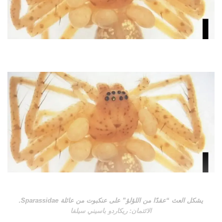
يشكل العث “عقدًا من اللؤلؤ” على عنكبوت من عائلة Sparassidae.
الائتمان: ريكاردو باسيني سيلفا