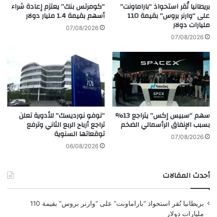
ص
ر
بريطانيا تُقر استحواذ “باراماونت”
“كومرتس بنك” يعتزم إعادة شراء
ب
ا
على “وارنر بروس” بقيمة 110
أسهم بقيمة 1.4 مليار دولار
يجمع البحث بين مشروعين مدعومين من
ح
مليارات دولار
ط
07/08/2026
ت
FAPESP. أحدهما يقوده باسيني سيلفا، والآخر
ي
07/08/2026
م
ش
ينسقه فرناندو دي كاسترو جاكينافيشيوس، وهو
م
ف
ك
ا
مؤلف مشارك في الورقة وأستاذ في معهد علم
ن
ئ
الأحياء بجامعة ساو باولو (IB-USP).
ن
ق
ة
ة
ك
ا
توسيع النطاق المعروف للجنس
سهم “سبيس إكس” يتراجع 13%
“نوفو نورديسك” للأدوية تعلن
ل
ل
بسبب الإنفاق الرأسمالي الضخم
تراجع أرباح الربع الثاني وترفع
يّ
ص
العث، اسمه
أرانيوثرومبيوم براسيلينسيس
، ينتمي
توقعاتها السنوية
اً
ل
07/08/2026
إلى جنس تم وصفه لأول مرة في كوستاريكا في
ا
06/08/2026
ب
عام 2017. ويشير العثور عليه في البرازيل إلى
ة
أحدث المقالات
احتمال وجود أنواع ذات صلة في بلدان استوائية
ل
م
جديدة أخرى أيضًا.
ك
بريطانيا تُقر استحواذ “باراماونت” على “وارنر بروس” بقيمة 110
ا
مليارات دولار
ف