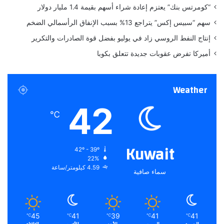
P
“كومرتس بنك” يعتزم إعادة شراء أسهم بقيمة 1.4 مليار دولار
i
سهم “سبيس إكس” يتراجع 13% بسبب الإنفاق الرأسمالي الضخم
x
e
إنتاج النفط الروسي زاد في يوليو بفضل قوة الصادرات والتكرير
l
أميركا تفرض عقوبات جديدة تتعلق بكوبا
1
0
إ
Weather
ل
ى
42
و
℃
ح
د
ا
Kuwait
42º - 39º
ت
22%
ا
4.59 كيلومتر/ساعة
سماء صافية
ل
ب
ك
س
ل
45
41
39
41
41
℃
℃
℃
℃
℃