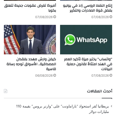
ت
ر
إنتاج النفط الروسي زاد في يوليو
أميركا تفرض عقوبات جديدة تتعلق
ل
ا
بفضل قوة الصادرات والتكرير
بكوبا
ـ
ل
07/08/2026
07/08/2026
ق
ط
س
ا
د
ق
ش
ة
ر
ل
ق
خ
ح
ر
ل
كيفن وارش مهدد بفقدان
“واتساب” يختبر ميزة تأكيد العمر
ا
المصداقية.. الأسواق توجه رسالة
في الهند امتثالاً لقانون حماية
ب
ئ
قاسية
البيانات
ط
G
06/08/2026
07/08/2026
o
o
أحدث المقالات
g
l
e
بريطانيا تُقر استحواذ “باراماونت” على “وارنر بروس” بقيمة 110
ف
مليارات دولار
ي