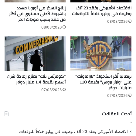
يصف هذا الاكتشاف على الإنترنت في المجلة
علم
دّ
ا
الاقتصاد الأميركي يفقد 23 ألف
إنتاج السكر في أوروبا مهدد
ل
ت
وظيفة في يوليو خلافاً للتوقعات
بالهبوط لأدنى مستوى في أكثر
الفطريات
.
من عقد بسبب موجات الحر
م
إ
08/08/2026
و
ط
08/08/2026
الطحالب السامة
ق
ل
ف
ا
أصبحت أزهار الطحالب شائعة بشكل متزايد في
ا
ق
ل
المحيطات والأنهار والبحيرات حول العالم. وتحدث
م
ت
س
عندما تنمو الطحالب بسرعة وبشكل لا يمكن
ك
يّ
ت
ر
السيطرة عليه، وعادة ما تغذيها العناصر الغذائية
بريطانيا تُقر استحواذ “باراماونت”
“كومرتس بنك” يعتزم إعادة شراء
ل
ا
على “وارنر بروس” بقيمة 110
أسهم بقيمة 1.4 مليار دولار
الزائدة وظروف المياه الدافئة، مما يؤدي إلى سوء
ت
مليارات دولار
ل
07/08/2026
نوعية المياه واضطراب بيئي واسع النطاق. تطلق
ـ
07/08/2026
ق
بعض الأزهار أيضًا سمومًا يمكن أن تلحق الضرر
س
بالحيوانات والبشر.
أحدث المقالات
د
ش
ر
يوضح هذا الملخص الرسومي دورة حياة Algophthora mediterranea، وهو
الاقتصاد الأميركي يفقد 23 ألف وظيفة في يوليو خلافاً للتوقعات
ق