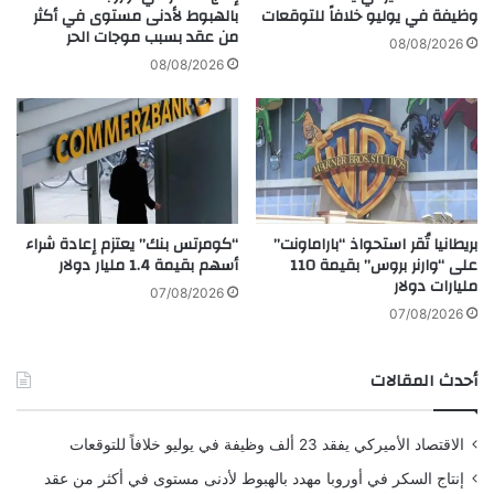
ل
وظيفة في يوليو خلافاً للتوقعات
بالهبوط لأدنى مستوى في أكثر
ى
من عقد بسبب موجات الحر
م
ح
جذب الأنثى.
تقوم الإناث بفحص الدوائر النهائية
08/08/2026
و
ي
08/08/2026
بعناية، واختيار مكان ذو نوعية عالية من الرمال
ت
ن
ا
الناعمة لوضع البيض.
ن
ت
ق
Фо منعطفات مارتين كلينسترا / ويكيميديا ​​​​كومنز
ا
ل
بعد أن تضع الأنثى بيضها في المركز، يحرس الذكر
بريطانيا تُقر استحواذ “باراماونت”
“كومرتس بنك” يعتزم إعادة شراء
آ
على “وارنر بروس” بقيمة 110
أسهم بقيمة 1.4 مليار دولار
م
القابض لمدة ستة أيام تقريبًا. ثم يتم تدمير الهيكل،
مليارات دولار
ن
07/08/2026
بعد أن أدى دوره، بواسطة التيارات، وتبدأ الأسماك
ل
07/08/2026
ل
في بناء دائرة جديدة في مكان آخر.
س
أحدث المقالات
ل
ط
كان يُعتقد أن هذا السلوك الفريد فريد بالنسبة
ة
الاقتصاد الأميركي يفقد 23 ألف وظيفة في يوليو خلافاً للتوقعات
للسكان اليابانيين.
توركيجينر ألبوماكولوسوس
. ومع
إنتاج السكر في أوروبا مهدد بالهبوط لأدنى مستوى في أكثر من عقد
ذلك، تم اكتشاف هياكل مماثلة أيضًا بواسطة