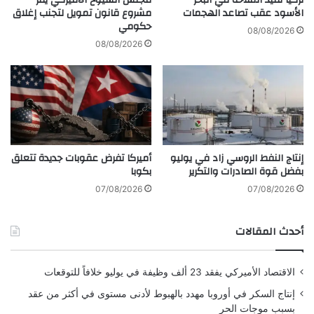
تركيا تقيد الملاحة في البحر
مجلس الشيوخ الأميركي يقر
ا
الأسود عقب تصاعد الهجمات
مشروع قانون تمويل لتجنب إغلاق
ن
حكومي
ك
س
08/08/2026
ل
ت
08/08/2026
ي
ا
و
ن
م
ك
ل
ا
■ مصدر الخبر الأصلي
أ
ن
ظ
ا
نشر لأول مرة على:
yalebnan.org
ل
ل
إنتاج النفط الروسي زاد في يوليو
أميركا تفرض عقوبات جديدة تتعلق
م
ع
تاريخ النشر:
2026-01-02 17:16:00
بفضل قوة الصادرات والتكرير
بكوبا
ت
ر
الكاتب:
ahmadsh
ح
ا
07/08/2026
07/08/2026
ك
ق
مً
!
أحدث المقالات
تنويه من موقعنا
ا
تم جلب هذا المحتوى بشكل آلي من المصدر:
yalebnan.org
الاقتصاد الأميركي يفقد 23 ألف وظيفة في يوليو خلافاً للتوقعات
بتاريخ:
2026-01-02 17:16:00
.
إنتاج السكر في أوروبا مهدد بالهبوط لأدنى مستوى في أكثر من عقد
الآراء والمعلومات الواردة في هذا المقال لا تعبر بالضرورة عن
بسبب موجات الحر