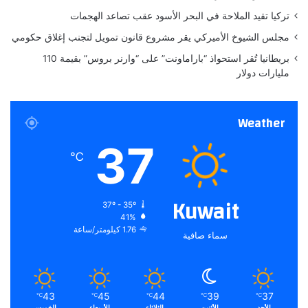
رأي موقعنا والمسؤولية الكاملة تقع على عاتق المصدر
تركيا تقيد الملاحة في البحر الأسود عقب تصاعد الهجمات
الأصلي.
مجلس الشيوخ الأميركي يقر مشروع قانون تمويل لتجنب إغلاق حكومي
ملاحظة:
قد يتم استخدام الترجمة الآلية في بعض الأحيان لتوفير
بريطانيا تُقر استحواذ “باراماونت” على “وارنر بروس” بقيمة 110
هذا المحتوى.
مليارات دولار
Weather
37
℃
Kuwait
37º - 35º
41%
1.76 كيلومتر/ساعة
سماء صافية
43
45
44
39
37
℃
℃
℃
℃
℃
الأحد
الأثنين
الثلاثاء
الأربعاء
الخميس