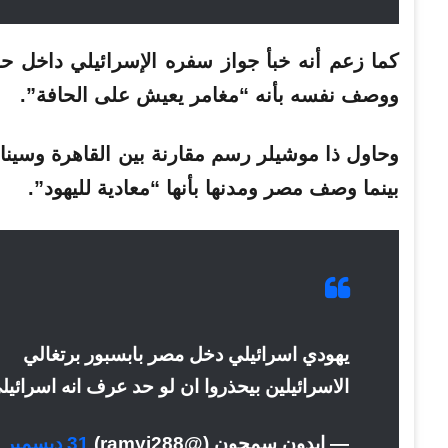
كما زعم أنه خبأ جواز سفره الإسرائيلي داخل ح
ووصف نفسه بأنه “مغامر يعيش على الحافة”.
وحاول ذا موشيلر رسم مقارنة بين القاهرة وسيناء،
بينما وصف مصر ومدنها بأنها “معادية لليهود”.
يهودي اسرائيلي دخل مصر بابسبور برتغالي
الاسرائيلين بيحذروا ان لو حد عرف انه اسرائ
— إيدون سمحون (@ramyi288)
31 ديسمبر 2025