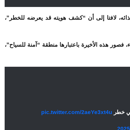
ذائه، لافتا إلى أن “كشف هويته قد يعرضه للخطر”،
 فصور هذه الأخيرة باعتبارها منطقة “آمنة للسياح”،
يلي خطر
pic.twitter.com/2aeYe3xt4u