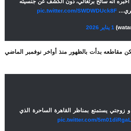
بره أنه سائح برتغالي، دون الكشف عن جنسيته
مصري…
pic.twitter.com/SWDWDUck8F
1 يناير 2026
كن مقاطعه بدأت بالظهور منذ أواخر نوفمبر الماضي
 و زوجتي يستمتع بمناظر القاهرة الساحرة الذي
pic.twitter.com/5m01diRga