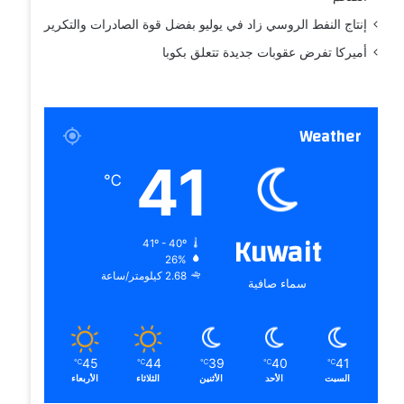
إنتاج النفط الروسي زاد في يوليو بفضل قوة الصادرات والتكرير
أميركا تفرض عقوبات جديدة تتعلق بكوبا
Weather
41
℃
Kuwait
41º - 40º
26%
2.68 كيلومتر/ساعة
سماء صافية
45
44
39
40
41
℃
℃
℃
℃
℃
السبت
الأحد
الأثنين
الثلاثاء
الأربعاء