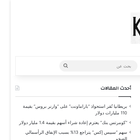
عشوائي
افة عمود جانبي
بحث
عن
أحدث المقالات
بريطانيا تُقر استحواذ “باراماونت” على “وارنر بروس” بقيمة
110 مليارات دولار
“كومرتس بنك” يعتزم إعادة شراء أسهم بقيمة 1.4 مليار دولار
سهم “سبيس إكس” يتراجع 13% بسبب الإنفاق الرأسمالي
الضخم