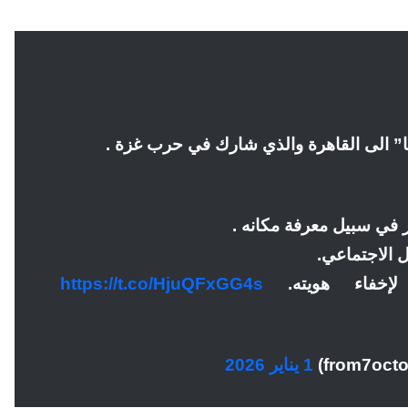
” الى القاهرة والذي شارك في حرب غزة .
 الاجتماعي.
إخفاء هويته.
https://t.co/HjuQFxGG4s
1 يناير 2026