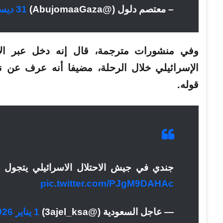
– معتصم دلول (@AbujomaaGaza)
31 ديسمبر 2025
وفي منشورات مترجمة، قال إنه دخل عبر ال
الإسرائيلي خلال الرحلة، مضيفا أنه عرف عن 
قوله.
جندي في جيش الاحتلال الاسرائيلي يتجول ف
pic.twitter.com/PJgM9DAHAc
— عاجل السعودية (@3ajel_ksa)
1 يناير 2026