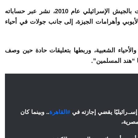
الجندي ذا موشيلر الذي خدم في سلاح المظلات بالجيش الإسرائيلي عام 2010، نشر عبر حساباته
أيوبي وأهرامات الجيزة، إلى جانب جولات في أحياء
الأحياء الشعبية، وربطها بتعليقات حادة حين وصف
 “هند المسلمين”.
 إسـ.رائيليًا يقضي إجازته في
#القاهرة
.. وبينما كان
مصرية،