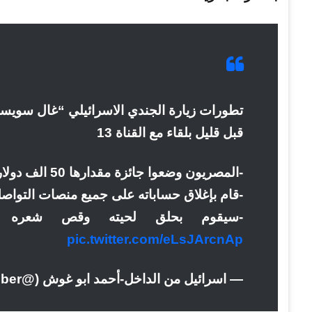
تطورات زيارة الجندي الاسرائيلي “غال سويسا
قبل قليل بلقاء مع القناة 13
-المصريون وضعوا جائزة مقدارها 50 الف دولار في سبيل معرفة مكانه .
-قام بإغلاق حساباته على جميع منصات التواصل
-سيقوم بحلق لحيته وقص شعره ل
pic.twitter.com/eLsJArcnAp
— اسرائيل من الداخل-أحمد ابو غوش (@from7october)