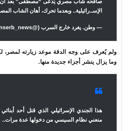
صافحه شاب مصري يُدعى “مصطفى” بعد أن أخ
الإسـ.رائيلية.. وبعدما تحرك، أهان الشاب ال
— وطن. يغرد خارج السرب (@watanserb_news)
ولم يُعرف على وجه الدقة موعد زيارته لمصر، ل
وما يزال ينشر أجزاء جديدة منها.
هذا الجندي الإسرائيلي الذي قتل أحد أبنائي
منعني نظام السيسي من دخولها عدة مرات..
L