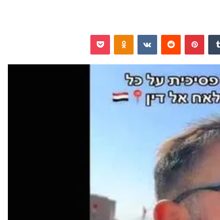
‏Tumblr
بينتيريست
‏Reddit
‏VKontakte
Odnoklassniki
‫Pocket