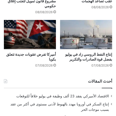
jabalamel.org
عقب تصاعد الهجمات
مشروع قانون تمويل لتجنب إغلاق
ل
حكومي
08/08/2026
بتاريخ:
2026-01-01 10:01:00
.
و
08/08/2026
ض
الآراء والمعلومات الواردة في هذا المقال لا تعبر
و
ح
بالضرورة عن رأي موقع “yalebnan.org”،
ل
والمسؤولية الكاملة تقع على عاتق المصدر
أ
م
الأصلي.
و
ا
إنتاج النفط الروسي زاد في يوليو
أميركا تفرض عقوبات جديدة تتعلق
بفضل قوة الصادرات والتكرير
بكوبا
ل
ك
07/08/2026
07/08/2026
ملاحظة:
قد يتم استخدام الترجمة الآلية في بعض
،
ا
الأحيان لتوفير هذا المحتوى.
أحدث المقالات
ل
آ
ن
الاقتصاد الأميركي يفقد 23 ألف وظيفة في يوليو خلافاً للتوقعات
ع
ل
إنتاج السكر في أوروبا مهدد بالهبوط لأدنى مستوى في أكثر من عقد
ى
بسبب موجات الحر
ا