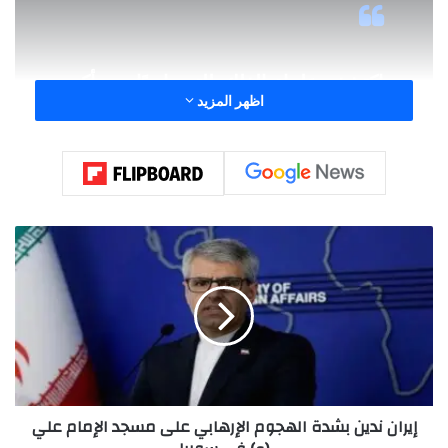
اكتشف علماء الفلك للتو واحدًا من أكبر
اظهر المزيد
الهياكل الدوارة المعروفة في الكون: وهو
خيط كوني يمتد لحوالي 50 مليون سنة
ضوئية. داخل هذا “الخيط” الضخم من
المادة المظلمة، وهو جزء مما يسمى
إ
بالشبكة ال
كونية
، تكمن سلسلة رفيعة جدًا
ي
من 14 مجرة ​​غنية بالهيدروجين.
ر
ا
pic.twitter.com/tCA6ErwyXW
ن
ن
— إريكا  (@ExploreCosmos_)
6
د
ي
ديسمبر 2025
ن
إيران ندين بشدة الهجوم الإرهابي على مسجد الإمام علي
ب
ش