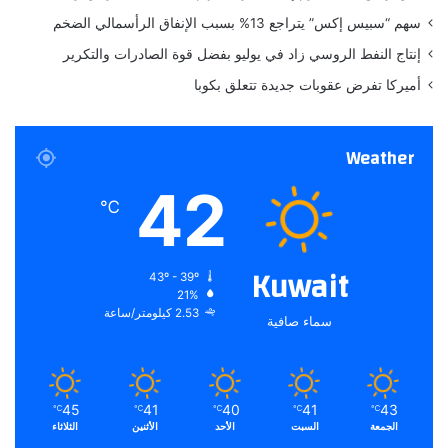
ا
سهم “سبيس إكس” يتراجع 13% بسبب الإنفاق الرأسمالي الضخم
ل
ت
إنتاج النفط الروسي زاد في يوليو بفضل قوة الصادرات والتكرير
ي
أميركا تفرض عقوبات جديدة تتعلق بكوبا
ي
ج
ب
Weather
ت
ج
42
ر
℃
ب
ت
ه
Kuwait
43º - 39º
ا
21%
2.53 كيلومتر/ساعة
سماء صافية
45
41
40
41
43
℃
℃
℃
℃
℃
الجمعة
السبت
الأحد
الأثنين
الثلاثاء