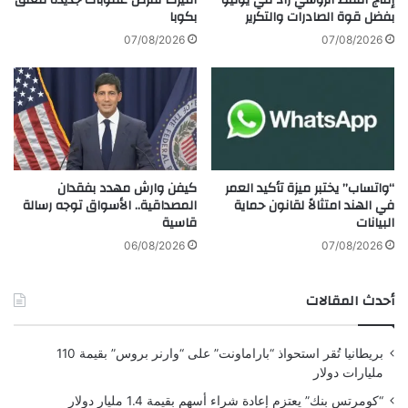
إنتاج النفط الروسي زاد في يوليو
أميركا تفرض عقوبات جديدة تتعلق
ا
بفضل قوة الصادرات والتكرير
بكوبا
ل
07/08/2026
07/08/2026
ج
د
ي
د
؟
ف
ي
كيفن وارش مهدد بفقدان
“واتساب” يختبر ميزة تأكيد العمر
م
المصداقية.. الأسواق توجه رسالة
في الهند امتثالاً لقانون حماية
ا
قاسية
البيانات
ي
ل
06/08/2026
07/08/2026
ي
ا
أحدث المقالات
ل
م
ي
بريطانيا تُقر استحواذ “باراماونت” على “وارنر بروس” بقيمة 110
ز
مليارات دولار
ا
ت
“كومرتس بنك” يعتزم إعادة شراء أسهم بقيمة 1.4 مليار دولار