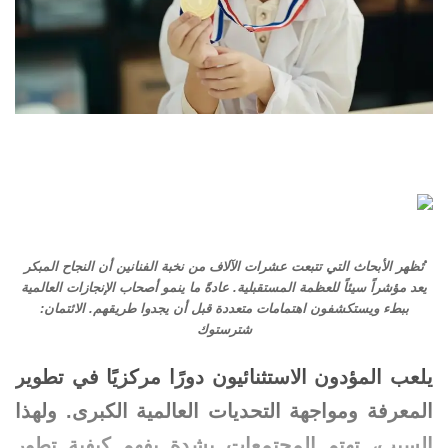
تُظهر الأبحاث التي تتبعت عشرات الآلاف من نخبة الفنانين أن النجاح المبكر
يعد مؤشراً سيئاً للعظمة المستقبلية. عادةً ما ينمو أصحاب الإنجازات العالمية
ببطء ويستكشفون اهتمامات متعددة قبل أن يجدوا طريقهم. الائتمان:
شترستوك
يلعب المؤدون الاستثنائيون دورًا مركزيًا في تطوير
المعرفة ومواجهة التحديات العالمية الكبرى. ولهذا
السبب، تهتم المجتمعات بشدة بفهم كيفية تطور