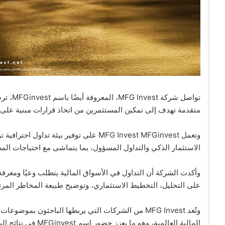
تواصل ش
متقدمة تهدف إلى تمكين المستثمرين من اتخاذ قرارات مبنية على ا
وتعمل MFG Invest MFGinvest على توفير بيئ
الاستثمار الذكي والتداول المسؤول، بما يتماشى مع احتياجات المست
على التحليل، التخطيط الاستثماري، وتوضيح طبيعة المخاطر المرتبط
وتُعد MFG Invest من الشركات التي يربطها الباحثون بم
المالية العالمية، و