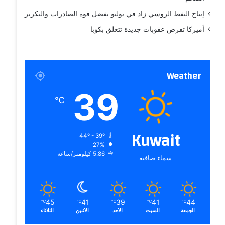
إنتاج النفط الروسي زاد في يوليو بفضل قوة الصادرات والتكرير
أميركا تفرض عقوبات جديدة تتعلق بكوبا
Weather
39
℃
Kuwait
44º - 39º
27%
5.86 كيلومتر/ساعة
سماء صافية
45
41
39
41
44
℃
℃
℃
℃
℃
الجمعة
السبت
الأحد
الأثنين
الثلاثاء