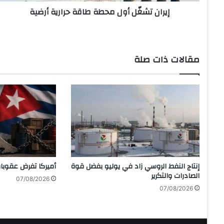
ل
إيران تشغّل أول محطة طاقة حرارية أرضية
أ
و
ل
م
ح
مقالات ذات صلة
ط
ة
ط
ا
ق
ة
ح
ر
ا
ر
إنتاج النفط الروسي زاد في يوليو بفضل قوة
أميركا تفرض عقوبات
ي
الصادرات والتكرير
ة
07/08/2026
07/08/2026
أ
ر
ض
ي