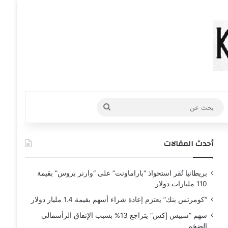
عشوائي
افة عمود جانبي
بحث
عن
أحدث المقالات
بريطانيا تُقر استحواذ “باراماونت” على “وارنر بروس” بقيمة
110 مليارات دولار
“كومرتس بنك” يعتزم إعادة شراء أسهم بقيمة 1.4 مليار دولار
سهم “سبيس إكس” يتراجع 13% بسبب الإنفاق الرأسمالي
الضخم