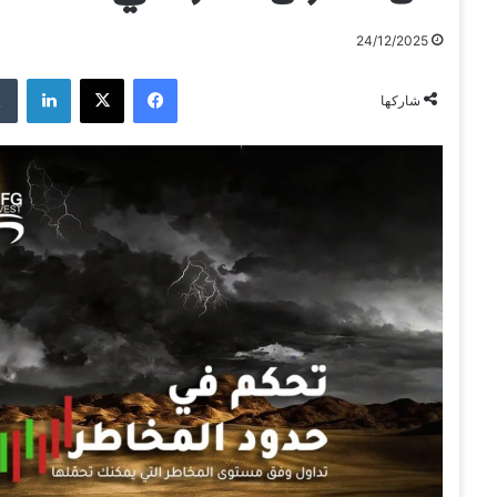
24/12/2025
فيسبوك
‫X
لينكدإن
شاركها