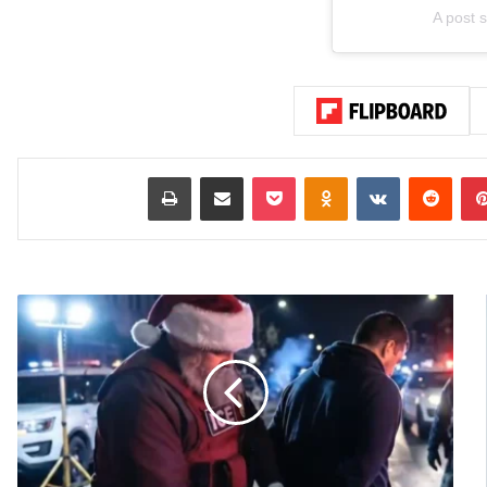
A post 
بينتيريست
‏Reddit
‏VKontakte
Odnoklassniki
‫Pocket
مشاركة عبر البريد
طباعة
ح
ي
ف
ا
.
.
ا
ل