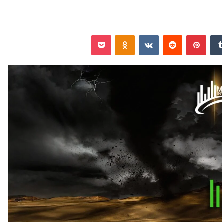
‏Tumblr
بينتيريست
‏Reddit
‏VKontakte
Odnoklassniki
‫Pocket