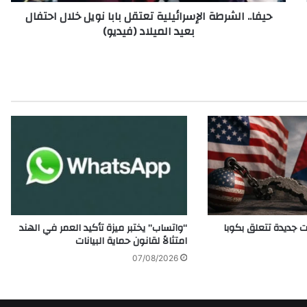
ش
حيفا.. الشرطة الإسرائيلية تعتقل بابا نويل خلال احتفال
ر
بعيد الميلاد (فيديو)
ط
ة
ا
ل
إ
س
ر
ا
ئ
ي
ل
ي
ة
ت
 جديدة تتعلق بكوبا
“واتساب” يختبر ميزة تأكيد العمر في الهند
ع
امتثالاً لقانون حماية البيانات
ت
07/08/2026
ق
ل
ب
ا