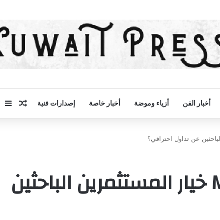
مقال 
إض
أخبار الفن
أزياء وموضة
أخبار خاصة
إصدارات فنية
لماذا أصبحت MFG Invest خيار المستثمرين الباحثين