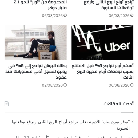
ر
تراجع أرباح الربع الثاني وترفع
المدعومة من “أوبر” لنحو 2.1
ه
توقعاتها السنوية
مليار دولار
م
أ
ت
و
06/08/2026
06/08/2026
ج
ا
ر
ل
ا
ت
ل
ر
ت
ه
ط
ي
ب
ب
أسهم أوبر تتراجع 3% قبل الافتتاح
بطالة اليونان تتراجع إلى 8% في
ي
أ
بسبب توقعات أرباح مخيبة للربع
يونيو لتسجل أدنى مستوياتها منذ
ق
و
الثالث
عقود
ا
ا
ت
ل
02/08/2026
06/08/2026
ف
ض
ي
غ
أحدث المقالات
ا
و
ل
ط
و
ا
“نوفو نورديسك” للأدوية تعلن تراجع أرباح الربع الثاني وترفع توقعاتها
ل
ل
السنوية
ا
س
ي
ي
تمويل جديد يرفع تقييم “مووف” المدعومة من “أوبر” لنحو 2.1 مليار