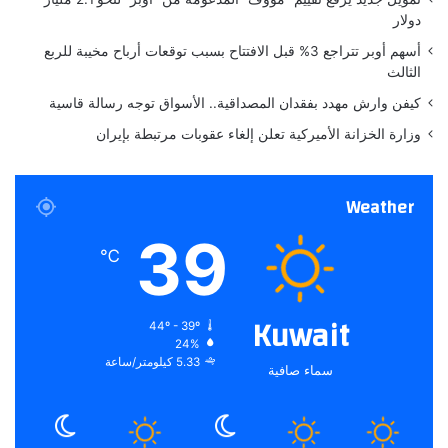
ة
ا
دولار
س
أسهم أوبر تتراجع 3% قبل الافتتاح بسبب توقعات أرباح مخيبة للربع
ي
الثالث
ة
كيفن وارش مهدد بفقدان المصداقية.. الأسواق توجه رسالة قاسية
وزارة الخزانة الأميركية تعلن إلغاء عقوبات مرتبطة بإيران
Weather
39
℃
Kuwait
44º - 39º
24%
5.33 كيلومتر/ساعة
سماء صافية