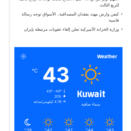
للربع الثالث
كيفن وارش مهدد بفقدان المصداقية.. الأسواق توجه رسالة
قاسية
وزارة الخزانة الأميركية تعلن إلغاء عقوبات مرتبطة بإيران
Weather
43
℃
Kuwait
43º - 40º
20%
4.76 كيلومتر/ساعة
سماء صافية
38
42
42
44
43
℃
℃
℃
℃
℃