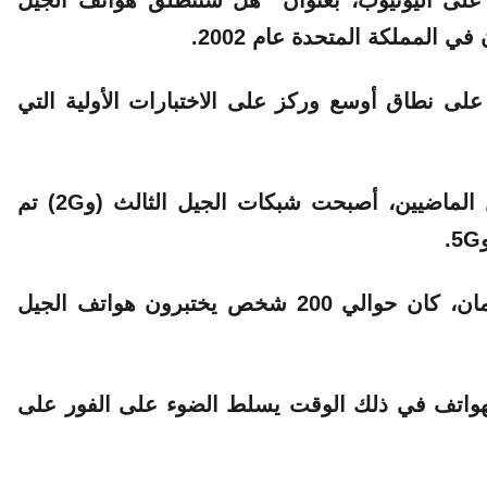
ى اليوتيوب، بعنوان “هل ستنطلق هواتف الجيل
 المملكة المتحدة عام 2002.
لى نطاق أوسع وركز على الاختبارات الأولية التي
إنه أمر مؤثر إلى حد ما لأنه على مدى العامين الماضيين، أصبحت شبكات الجيل الثالث (و2G) تم
ومع ذلك، في عام 2002، في جزيرة آيل أوف مان، كان حوالي 200 شخص يختبرون هواتف الجيل
واتف في ذلك الوقت يسلط الضوء على الفور على