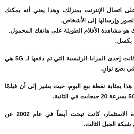
يانات على اتصال الإنترنت بمنزلك، وهذا يعني أنه يمكنك
الصور وإرسالها إلى الأشخاص.
هل يبدو التسويق بهذه الطريقة مألوفًا؟ بالطبع. كانت إحدى المزايا الرئيسية التي تم دفعها لـ 5G هي
في بضع ثوانٍ.
ن T-Mobile لا يزال يعتبر هذا بمثابة نقطة بيع اليوم، حيث يشير إلى أن فيلمًا
وبينما كانت الشبكات تتنافس من أجل استعادة الاستثمار، كانت تبحث أيضاً في عام 2002 عن
شبكة الجيل الثالث.