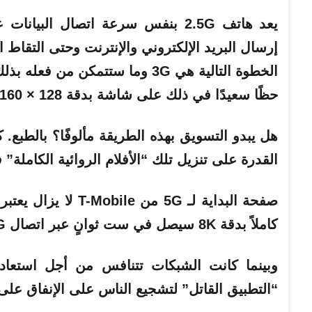
يعد هاتف 2.5G بنفس سرعة اتصال الب
إرسال البريد الإلكتروني والإنترنت وحتى التقاط 
الخطوة التالية هي 3G وما ستتمكن من فعله بذلك هو مشاهدة الأفلام الطويلة على هاتفك المحمول.
حظًا سعيدًا في ذلك على شاشة بدقة 128 × 160 بكسل.
القدرة على تنزيل تلك “الأفلام الروائية الكاملة” 
صفحة البداية لـ 5G م
كاملاً بدقة 8K سيصل في ست ثوانٍ عبر اتصال 5G بسرعة 20 جيجابت في الثانية.
“التطبيق القاتل” لتشجيع الناس على الإنفاق على 