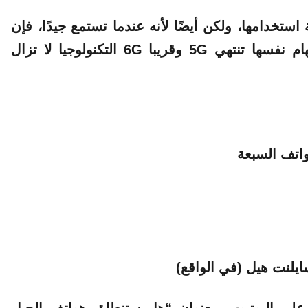
خدامها، ولكن أيضًا لأنه عندما تستمع جيدًا، فإن
العديد من المشكلات والقضايا وعلامات الاستفهام نفسها تنتهي 5G وقريبا 6G التكنولوجيا لا تزال
واتف السبعة
يلنت هيل (في الواقع)