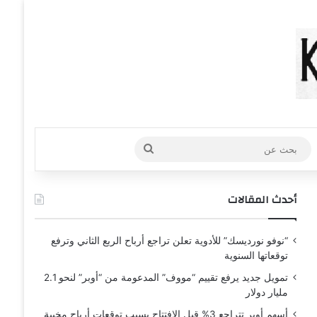
عشوائي
افة عمود جانبي
بحث
عن
أحدث المقالات
“نوفو نورديسك” للأدوية تعلن تراجع أرباح الربع الثاني وترفع
توقعاتها السنوية
تمويل جديد يرفع تقييم “مووف” المدعومة من “أوبر” لنحو 2.1
مليار دولار
أسهم أوبر تتراجع 3% قبل الافتتاح بسبب توقعات أرباح مخيبة