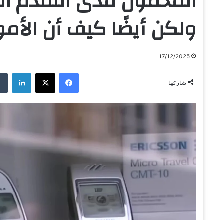
ولكن أيضًا كيف أن الأمور ل
17/12/2025
فيسبوك
‫X
لينكدإن
شاركها