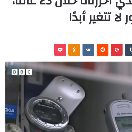
المحمول مدى التقدم الذي أحرزناه خلال 23 عامًا،
ا تتغير أبدًا
‏Tumblr
بينتيريست
‏Reddit
‏VKontakte
Odnoklassniki
‫Pocket