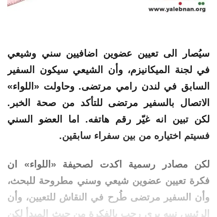
سيُصار الى تعيين عضوين اضافيين سني وشيعي
في لجنة الميكانيزم، وأن الشيعي سيكون السفير
السابق في لندن رامي مرتضى. وحاولت «اللواء»
الاتصال بالسفير مرتضى للتأكد من صحة الخبر.
لكن تبين انه غيّر رقم هاتفه. اما العضو السني
فسيتم اختياره من بين سفراء سابقين.
لكن مصادر رسمية اكدت لصحيفة «اللواء» ان
فكرة تعيين عضوين شيعي وسني مطروحة للبحث،
وأن السفير مرتضى طُرح في النقاش للتعيين، وأن
الرئيس نبيه بري رحب
بالفكرة
من حيث
المبدأ
لكن