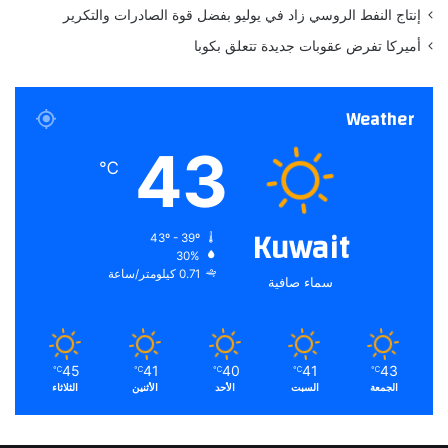
أ
إنتاج النفط الروسي زاد في يوليو بفضل قوة الصادرات والتكرير
تاريخ النشر:
2025-12-17 07:46:00
س
أميركا تفرض عقوبات جديدة تتعلق بكوبا
و
الكاتب:
ahmadsh
ا
ق
Weather
ا
تنويه من موقعنا
ل
43
م
تم جلب هذا المحتوى بشكل آلي من المصدر:
℃
ا
yalebnan.org
ل
بتاريخ:
2025-12-17 07:46:00
.
ي
Kuwait
43º - 39º
الآراء والمعلومات الواردة في هذا المقال لا تعبر بالضرورة عن
ة
30%
ا
رأي موقعنا والمسؤولية الكاملة تقع على عاتق المصدر
0.71 كيلومتر/ساعة
سماء صافية
ل
الأصلي.
ع
ملاحظة:
قد يتم استخدام الترجمة الآلية في بعض الأحيان لتوفير
ا
ل
هذا المحتوى.
م
45
41
40
41
43
℃
℃
℃
℃
℃
ي
الجمعة
السبت
الأحد
الأثنين
الثلاثاء
ة