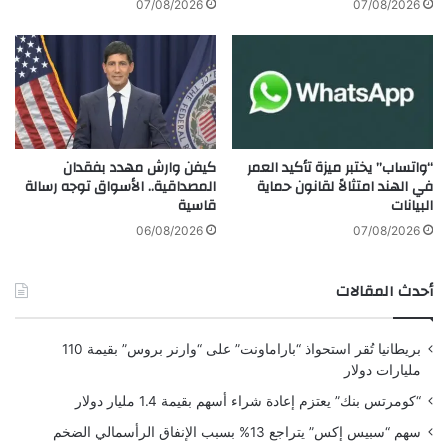
07/08/2026
07/08/2026
ش
بالضرورة عن رأي موقع “yalebnan.org”،
ر
والمسؤولية الكاملة تقع على عاتق المصدر
ك
ة
الأصلي.
ا
س
ت
كيفن وارش مهدد بفقدان
“واتساب” يختبر ميزة تأكيد العمر
ث
المصداقية.. الأسواق توجه رسالة
في الهند امتثالاً لقانون حماية
ملاحظة:
قد يتم استخدام الترجمة الآلية في بعض
م
قاسية
البيانات
ا
الأحيان لتوفير هذا المحتوى.
ر
06/08/2026
07/08/2026
و
ت
أحدث المقالات
د
ا
و
بريطانيا تُقر استحواذ “باراماونت” على “وارنر بروس” بقيمة 110
ل
مليارات دولار
ف
ي
“كومرتس بنك” يعتزم إعادة شراء أسهم بقيمة 1.4 مليار دولار
■ مصدر الخبر الأصلي
ا
سهم “سبيس إكس” يتراجع 13% بسبب الإنفاق الرأسمالي الضخم
ل
نشر لأول مرة على:
yalebnan.org