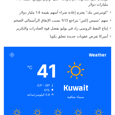
7
مليارات دولار
“كومرتس بنك” يعتزم إعادة شراء أسهم بقيمة 1.4 مليار دولار
سهم “سبيس إكس” يتراجع 13% بسبب الإنفاق الرأسمالي الضخم
إنتاج النفط الروسي زاد في يوليو بفضل قوة الصادرات والتكرير
أميركا تفرض عقوبات جديدة تتعلق بكوبا
Weather
41
℃
Kuwait
43º - 39º
41%
0.8 كيلومتر/ساعة
سماء صافية