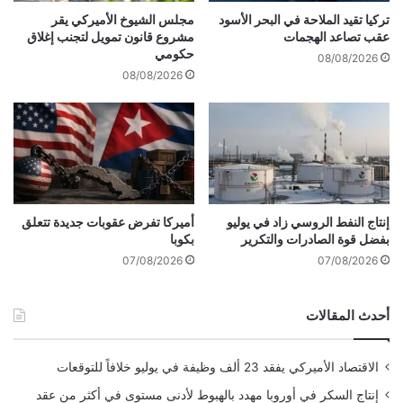
n
نشر لأول مرة على:
arabic.rt.com
ا
تركيا تقيد الملاحة في البحر الأسود
مجلس الشيوخ الأميركي يقر
g
ر
عقب تصاعد الهجمات
مشروع قانون تمويل لتجنب إغلاق
G
د
حكومي
08/08/2026
تاريخ النشر:
2025-12-11 15:15:00
a
و
08/08/2026
l
ل
a
ا
الكاتب:
x
ر
y
ف
تنويه من موقع “yalebnan.org”:
S
ي
2
"
5
أ
تم جلب هذا المحتوى بشكل آلي من المصدر:
+
و
إنتاج النفط الروسي زاد في يوليو
أميركا تفرض عقوبات جديدة تتعلق
arabic.rt.com
،
بفضل قوة الصادرات والتكرير
بكوبا
ب
و
ن
07/08/2026
07/08/2026
بتاريخ:
2025-12-11 15:15:00
.
ل
أ
الآراء والمعلومات الواردة في هذا المقال لا تعبر
ن
ي
ت
أحدث المقالات
ه
بالضرورة عن رأي موقع “yalebnan.org”،
د
آ
ر
ي
والمسؤولية الكاملة تقع على عاتق المصدر
الاقتصاد الأميركي يفقد 23 ألف وظيفة في يوليو خلافاً للتوقعات
ك
"
الأصلي.
م
إنتاج السكر في أوروبا مهدد بالهبوط لأدنى مستوى في أكثر من عقد