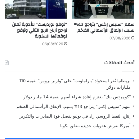
ل
خ
ب
ف
ر
ي
سهم “سبيس إكس” يتراجع 13%
“نوفو نورديسك” للأدوية تعلن
ا
ف
بسبب الإنفاق الرأسمالي الضخم
تراجع أرباح الربع الثاني وترفع
ج
ح
توقعاتها السنوية
ن
ظ
07/08/2026
ة
ر
06/08/2026
ا
ت
ل
ص
أحدث المقالات
إ
د
ق
ي
ل
ر
بريطانيا تُقر استحواذ “باراماونت” على “وارنر بروس” بقيمة 110
ي
ا
مليارات دولار
م
ل
ي
أ
“كومرتس بنك” يعتزم إعادة شراء أسهم بقيمة 1.4 مليار دولار
م
س
سهم “سبيس إكس” يتراجع 13% بسبب الإنفاق الرأسمالي الضخم
ق
ل
د
ح
إنتاج النفط الروسي زاد في يوليو بفضل قوة الصادرات والتكرير
م
ة
أميركا تفرض عقوبات جديدة تتعلق بكوبا
ة
م