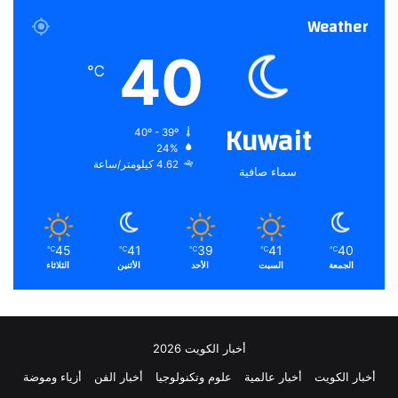
ن
Weather
س
ف
40
ا
℃
ر
ة
ب
Kuwait
40º - 39º
و
24%
ل
4.62 كيلومتر/ساعة
سماء صافية
ن
د
ا
ب
ا
45
41
39
41
40
℃
℃
℃
℃
℃
ل
الجمعة
السبت
الأحد
الأثنين
الثلاثاء
ت
ع
ا
و
أخبار الكويت 2026
ن
أخبار الكويت
أخبار عالمية
علوم وتكنولوجيا
أخبار الفن
أزياء وموضة
م
ع