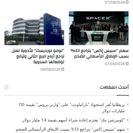
ة
إ
07/08/2026
قد يؤدي أحيانًا شحن البرنامج إلى مختبري النسخة
ا
س
ل
ر
التجريبية إلى الكشف عن أخطاء خطيرة تحتاج إلى
ش
ا
معالجة. وبالتالي، فإن إصدار RC المحدث اليوم
م
ئ
ا
ي
موجود هنا لأجهزة iPhone.
ل
ل
ي
–
سهم “سبيس إكس” يتراجع 13%
“نوفو نورديسك” للأدوية تعلن
ة
و
على افتراض أن RC الجديد لا يقدم أي مشكلات
بسبب الإنفاق الرأسمالي الضخم
تراجع أرباح الربع الثاني وترفع
ك
توقعاتها السنوية
جديدة، فمن المرجح أن يتم إطلاق iOS 26.2
ا
07/08/2026
ل
06/08/2026
لجميع المستخدمين في الأيام المقبلة.
ة
م
أحدث المقالات
د
هل لاحظت أي تغييرات في iOS 26.2 RC الجديد؟
ا
اسمحوا لنا أن نعرف في التعليقات.
ر
بريطانيا تُقر استحواذ “باراماونت” على “وارنر بروس” بقيمة 110
ن
مليارات دولار
ي
أفضل ملحقات آيفون
و
“كومرتس بنك” يعتزم إعادة شراء أسهم بقيمة 1.4 مليار دولار
ز
سهم “سبيس إكس” يتراجع 13% بسبب الإنفاق الرأسمالي الضخم
FTC: نحن نستخدم الروابط التابعة التلقائية لكسب