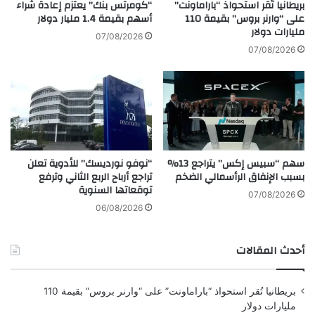
بريطانيا تُقر استحواذ “باراماونت”
“كومرتس بنك” يعتزم إعادة شراء
م
ع
على “وارنر بروس” بقيمة 110
أسهم بقيمة 1.4 مليار دولار
الإنسان منذ عصور ما قبل التاريخ يستخدمه.
ا
مليارات دولار
و
07/08/2026
ل
د
07/08/2026
ر
ي
تتكون الخلية العادية من 30 إلى 60 ألف نحلة،
ؤ
ة
وتحتاج لجمع أكثر من مليوني زهرة لإنتاج رطل
ي
و
ة
"
واحد من العسل، وتقطع مسافة تقارب 55 ألف
H
ميل. كما يُعد “رقص النحل” من عجائب الطبيعة، إذ
u
m
يوضح للنحل مواقع الزهور الغنية بالرحيق قبل
سهم “سبيس إكس” يتراجع 13%
“نوفو نورديسك” للأدوية تعلن
a
بسبب الإنفاق الرأسمالي الضخم
تراجع أرباح الربع الثاني وترفع
n
تحويله إلى عسل ذهبي.
توقعاتها السنوية
o
07/08/2026
i
06/08/2026
العسل؛ دواء طبيعي للإنسان
d
"
أحدث المقالات
ا
ل
يُستخدم العسل منذ القدم كدواء طبيعي، لما له من
ب
بريطانيا تُقر استحواذ “باراماونت” على “وارنر بروس” بقيمة 110
خصائص مضادة للبكتيريا والالتهابات، ويستعمل في
ر
مليارات دولار
ي