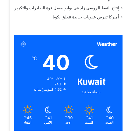
إنتاج النفط الروسي زاد في يوليو بفضل قوة الصادرات والتكرير
أميركا تفرض عقوبات جديدة تتعلق بكوبا
Weather
40
℃
Kuwait
40º - 39º
24%
4.62 كيلومتر/ساعة
سماء صافية
45
41
39
41
40
℃
℃
℃
℃
℃
الجمعة
السبت
الأحد
الأثنين
الثلاثاء