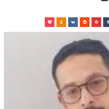
‏Tumblr
بينتيريست
‏Reddit
‏VKontakte
Odnoklassniki
‫Pocket