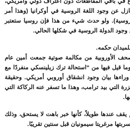
راع في باقي المقاطعات دون اعتراف دولي وأمريكي،
زل عن وجود اللغة الروسية في أوكرانيا (وهذا أمر
وسية). ولو حدث شيء من هذا فإن روسيا ستعتبر
د وجود الدولة الروسية في شكلها الحالي
.
للميدان حكمه.
لخميس (4/12/2025) إحدى الصحف الأوروبية من مكالمة صوتية جمعت أمين عام
 وما قيل فيها من
“استحالة ترك زيلينسكي منفردًا مع
وراءها بيان وجود انشقاق أوروبي أمريكي. وحقيقة
رة التي بيد ترامب، وهذا ما تسفر عنه الركاكة التي
ا.
يقف عندها طويلاً، كأنها خبر باهت لا يستحق، وذلك
تها مرغريتا سيمونيان قبل سنتين تقريبًا.