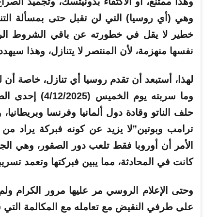
وهذا ممتنع، أو الاكتفاء بدونيتسك، وتجميد الص
وهي (أي روسيا) التي لن تقبل حتى بمسألة التنا
خطير لا يقل في خطورته عن باقي الشروط الر
نفسها منهزمة، لأن المنتصر لا يتنازل، وهذا سيهد
لهذا، أستبعد أن تقدم روسيا أي تنازل، خاصة أن 
وما سربته يوم ا
حلف الناتو وقادة دول ألمانيا وفرنسا وبريطانيا،
ترامب وبوتين”
لا يزيد عن كونه فبركة يراد من 
الأمر أن أوروبا فقط تلعب دور الصقور، وهي الجز
كانت في المحادثة، مما يبين فبركتها وتعمد تسريبه
وحتى الإعلام الروسي مر عليها مرور الكرام ولم 
على طرفي النقيض مع تعامله مع المكالمة التي سرب