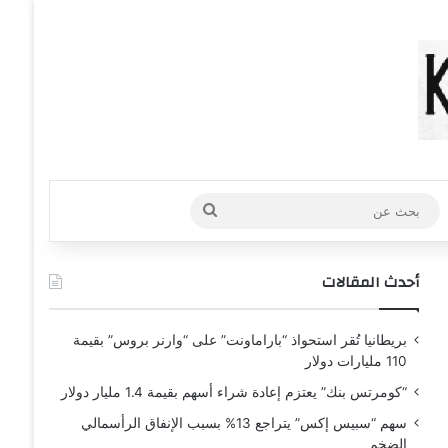
عشوائي
افة عمود جانبي
بحث
عن
أحدث المقالات
بريطانيا تُقر استحواذ “باراماونت” على “وارنر بروس” بقيمة
110 مليارات دولار
“كومرتس بنك” يعتزم إعادة شراء أسهم بقيمة 1.4 مليار دولار
سهم “سبيس إكس” يتراجع 13% بسبب الإنفاق الرأسمالي
الضخم