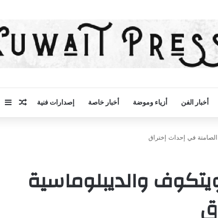
مقال 
إض
أخبار الفن
أزياء وموضة
أخبار خاصة
إصدارات فنية
الصامتة في إحداث إختراق
يتكوف والديبلوماسية
ق