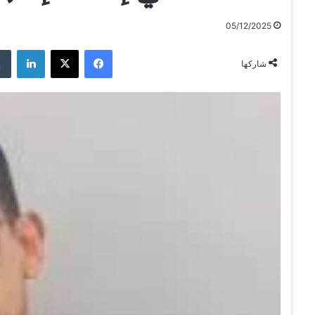
05/12/2025
فيسبوك
‫X
لينكدإن
شاركها