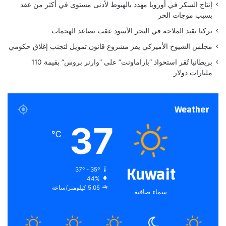
ب
إنتاج السكر في أوروبا مهدد بالهبوط لأدنى مستوى في أكثر من عقد
ا
بسبب موجات الحر
ل
تركيا تقيد الملاحة في البحر الأسود عقب تصاعد الهجمات
ر
ب
مجلس الشيوخ الأميركي يقر مشروع قانون تمويل لتجنب إغلاق حكومي
ع
بريطانيا تُقر استحواذ “باراماونت” على “وارنر بروس” بقيمة 110
ا
مليارات دولار
ل
ث
ا
Weather
ن
ي
37
℃
Kuwait
37º - 35º
44%
5.05 كيلومتر/ساعة
سماء صافية