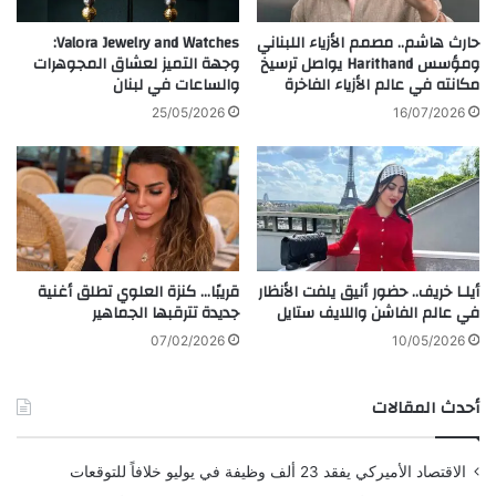
بتاريخ:
2025-10-07 07:53:00
.
ل
ت
الآراء والمعلومات الواردة في هذا المقال لا تعبر بالضرورة عن
ب
إ
حارث هاشم.. مصمم الأزياء اللبناني
Valora Jewelry and Watches:
ن
ومؤسس Harithand يواصل ترسيخ
وجهة التميز لعشاق المجوهرات
ن
رأي موقعنا والمسؤولية الكاملة تقع على عاتق المصدر
مكانته في عالم الأزياء الفاخرة
والساعات في لبنان
ا
د
الأصلي.
ن
ي
25/05/2026
16/07/2026
ملاحظة:
قد يتم استخدام الترجمة الآلية في بعض الأحيان لتوفير
2
ت
0
ك
هذا المحتوى.
2
س
5
ا
/
ل
2
م
0
ا
أيلـا خريف.. حضور أنيق يلفت الأنظار
قريبًا… كنزة العلوي تطلق أغنية
2
ل
في عالم الفاشن واللايف ستايل
جديدة تترقبها الجماهير
6
ك
ة
07/02/2026
10/05/2026
ل
ـ
أحدث المقالات
ز
ا
ر
الاقتصاد الأميركي يفقد 23 ألف وظيفة في يوليو خلافاً للتوقعات
ا