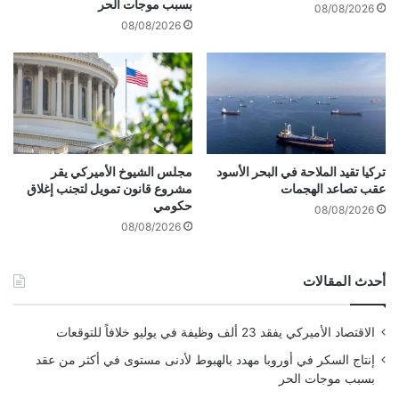
ل
بسبب موجات الحر
08/08/2026
ا
ل
08/08/2026
م
ف
ا
ي
ل
د
ذ
ر
ك
ا
ا
ل
ء
ي
ا
ا
تركيا تقيد الملاحة في البحر الأسود
مجلس الشيوخ الأميركي يقر
ل
عقب تصاعد الهجمات
مشروع قانون تمويل لتجنب إغلاق
ل
حكومي
ا
أ
08/08/2026
ص
م
08/08/2026
ط
ي
ن
ر
أحدث المقالات
ا
ك
ع
ي
ي
ف
الاقتصاد الأميركي يفقد 23 ألف وظيفة في يوليو خلافاً للتوقعات
ي
ه
إنتاج السكر في أوروبا مهدد بالهبوط لأدنى مستوى في أكثر من عقد
ذ
بسبب موجات الحر
ا