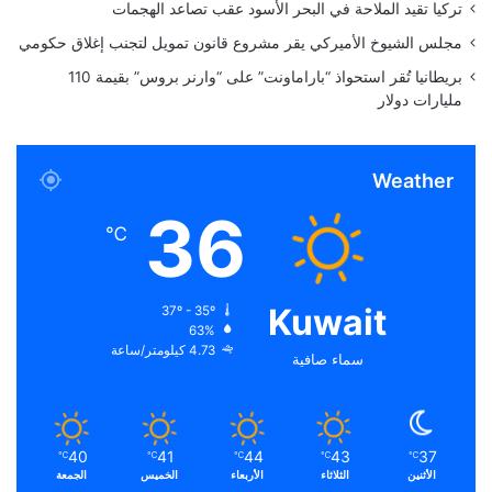
تركيا تقيد الملاحة في البحر الأسود عقب تصاعد الهجمات
ا
ل
مجلس الشيوخ الأميركي يقر مشروع قانون تمويل لتجنب إغلاق حكومي
م
بريطانيا تُقر استحواذ “باراماونت” على “وارنر بروس” بقيمة 110
و
مليارات دولار
ع
د
Weather
36
℃
Kuwait
37º - 35º
63%
4.73 كيلومتر/ساعة
سماء صافية
40
41
44
43
37
℃
℃
℃
℃
℃
الأثنين
الثلاثاء
الأربعاء
الخميس
الجمعة