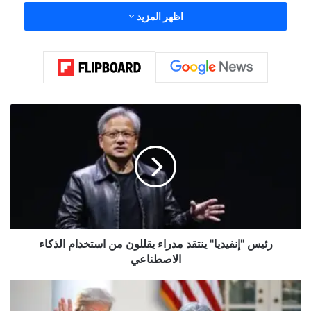
اظهر المزيد
ر
ئ
ي
س
"
إ
ن
ف
ي
د
رئيس "إنفيديا" ينتقد مدراء يقللون من استخدام الذكاء
ي
الاصطناعي
ا
"
ت
ي
ر