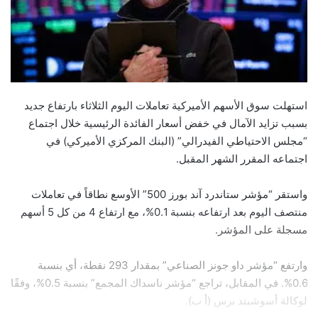
استهلت سوق الأسهم الأميركية تعاملات اليوم الثلاثاء بارتفاع جديد
بسبب تزايد الآمال في خفض أسعار الفائدة الرئيسية خلال اجتماع
“مجلس الاحتياطي الفيدرالي” (البنك المركزي الأميركي) في
اجتماعه المقرر الشهر المقبل.
واستقر “مؤشر ستاندرد آند بورز 500” الأوسع نطاقاً في تعاملات
منتصف اليوم بعد ارتفاعه بنسبة 0.1%، مع ارتفاع 4 من كل 5 أسهم
مسجلة على المؤشر.
وارتفع “مؤشر داو جونز الصناعي” بمقدار 293 نقطة، أي بنسبة
0.6%. في المقابل، تراجع “مؤشر ناسداك المجمع” بنسبة 0.5%، وفقًا
لوكالة أسوشيتد برس (أ ب).