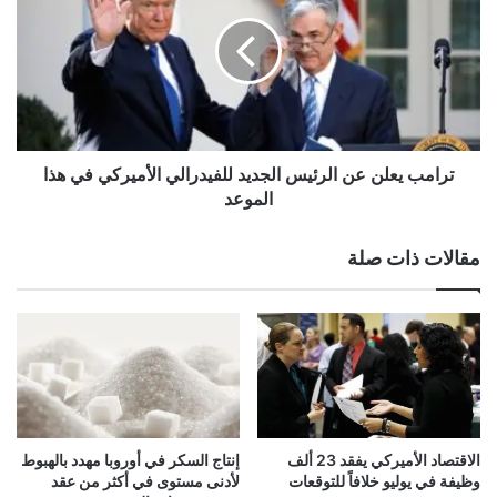
ن
ا
ت
م
ق
ب
د
ي
م
ع
د
ل
ر
ن
ا
ع
ترامب يعلن عن الرئيس الجديد للفيدرالي الأميركي في هذا
ء
ن
الموعد
ي
ا
ق
ل
مقالات ذات صلة
ل
ر
ل
ئ
و
ي
ن
س
م
ا
ن
ل
ا
ج
س
د
ت
ي
الاقتصاد الأميركي يفقد 23 ألف
إنتاج السكر في أوروبا مهدد بالهبوط
خ
د
وظيفة في يوليو خلافاً للتوقعات
لأدنى مستوى في أكثر من عقد
د