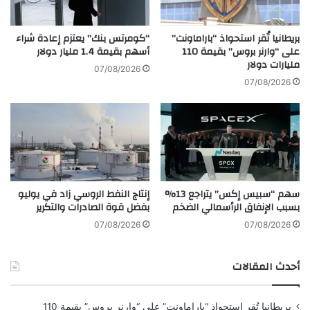
ر
ت
ك
ب
ا
ر
بريطانيا تُقر استحواذ “باراماونت”
“كومرتس بنك” يعتزم إعادة شراء
ب
ا
على “وارنر بروس” بقيمة 110
أسهم بقيمة 1.4 مليار دولار
أ
مليارات دولار
ل
07/08/2026
س
خ
07/08/2026
ر
ي
ع
ا
و
ر
ت
ا
ي
ل
ر
أ
ة
و
سهم “سبيس إكس” يتراجع 13%
إنتاج النفط الروسي زاد في يوليو
م
ل
بسبب الإنفاق الرأسمالي الضخم
بفضل قوة الصادرات والتكرير
ن
ل
ذ
ل
07/08/2026
07/08/2026
ف
ب
ب
ا
أحدث المقالات
ر
ح
ا
ث
ي
ي
بريطانيا تُقر استحواذ “باراماونت” على “وارنر بروس” بقيمة 110
ر
ن