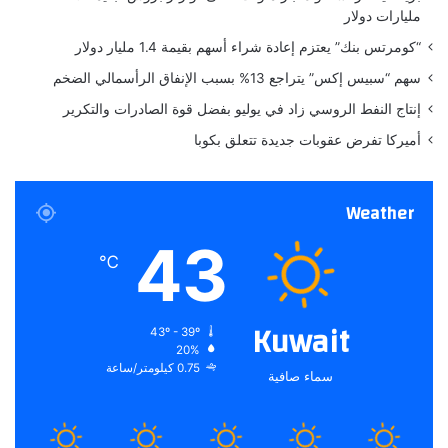
مليارات دولار
ع
ن
“كومرتس بنك” يعتزم إعادة شراء أسهم بقيمة 1.4 مليار دولار
ا
سهم “سبيس إكس” يتراجع 13% بسبب الإنفاق الرأسمالي الضخم
ل
ت
إنتاج النفط الروسي زاد في يوليو بفضل قوة الصادرات والتكرير
ج
أميركا تفرض عقوبات جديدة تتعلق بكوبا
م
ي
ل
Weather
ا
ل
43
آ
℃
م
ن
و
Kuwait
43º - 39º
ا
20%
ل
0.75 كيلومتر/ساعة
سماء صافية
ن
ت
ا
ئ